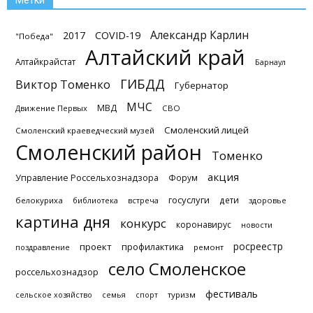
Метки
Александр Карлин
2017
COVID-19
"Победа"
Алтайский край
Алтайкрайстат
Барнаул
ГИБДД
Виктор Томенко
Губернатор
МЧС
МВД
Движение Первых
СВО
Смоленский лицей
Смоленский краеведческий музей
Смоленский район
Томенко
акция
Управление Россельхознадзора
Форум
госуслуги
дети
белокуриха
библиотека
встреча
здоровье
картина дня
конкурс
коронавирус
новости
росреестр
проект
профилактика
поздравление
ремонт
село Смоленское
россельхознадзор
фестиваль
туризм
сельское хозяйство
семья
спорт