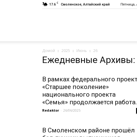
C
17.6
Пятница, 
Смоленское, Алтайский край
Газета
Домой
2025
Июнь
26
«Заря»
Ежедневные Архивы: 
В рамках федерального проек
«Старшее поколение»
национального проекта
«Семья» продолжается работа..
Redaktor
-
26/06/2025
В Смоленском районе прошёл