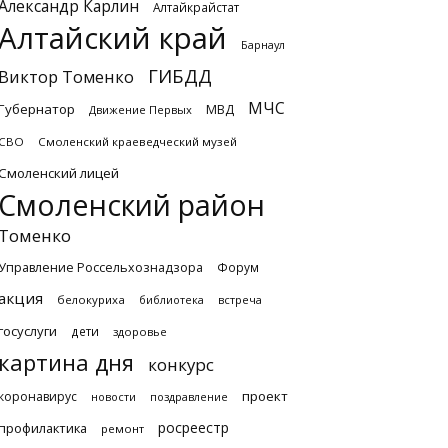
Александр Карлин
Алтайкрайстат
Алтайский край
Барнаул
ГИБДД
Виктор Томенко
МЧС
Губернатор
МВД
Движение Первых
СВО
Смоленский краеведческий музей
Смоленский лицей
Смоленский район
Томенко
Управление Россельхознадзора
Форум
акция
белокуриха
библиотека
встреча
госуслуги
дети
здоровье
картина дня
конкурс
проект
коронавирус
новости
поздравление
росреестр
профилактика
ремонт