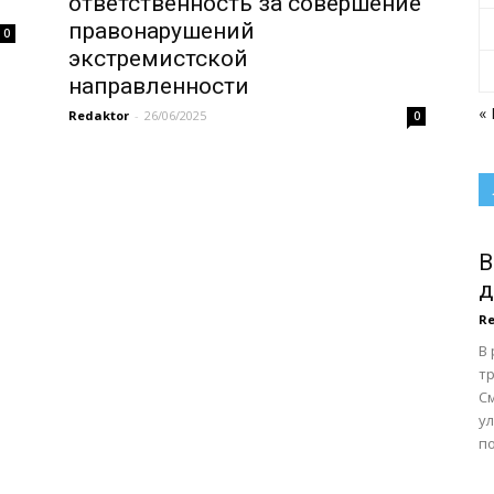
ответственность за совершение
правонарушений
0
экстремистской
направленности
«
Redaktor
-
26/06/2025
0
В
д
Re
В
тр
С
у
по