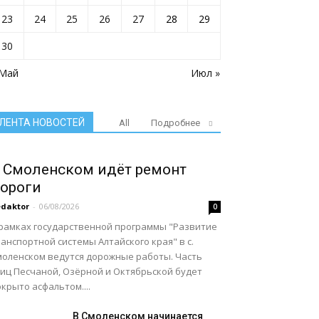
23
24
25
26
27
28
29
30
 Май
Июл »
ЛЕНТА НОВОСТЕЙ
All
Подробнее
 Смоленском идёт ремонт
ороги
daktor
-
06/08/2026
0
 рамках государственной программы "Развитие
анспортной системы Алтайского края" в с.
моленском ведутся дорожные работы. Часть
лиц Песчаной, Озёрной и Октябрьской будет
крыто асфальтом....
В Смоленском начинается