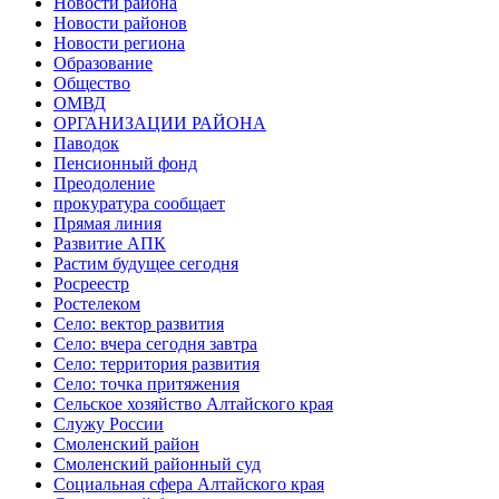
Новости района
Новости районов
Новости региона
Образование
Общество
ОМВД
ОРГАНИЗАЦИИ РАЙОНА
Паводок
Пенсионный фонд
Преодоление
прокуратура сообщает
Прямая линия
Развитие АПК
Растим будущее сегодня
Росреестр
Ростелеком
Село: вектор развития
Село: вчера сегодня завтра
Село: территория развития
Село: точка притяжения
Сельское хозяйство Алтайского края
Служу России
Смоленский район
Смоленский районный суд
Социальная сфера Алтайского края