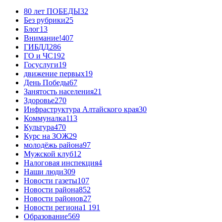
80 лет ПОБЕДЫ
32
Без рубрики
25
Блог
13
Внимание!
407
ГИБДД
286
ГО и ЧС
192
Госуслуги
19
движение первых
19
День Победы
67
Занятость населения
21
Здоровье
270
Инфраструктура Алтайского края
30
Коммуналка
113
Культура
470
Курс на ЗОЖ
29
молодёжь района
97
Мужской клуб
12
Налоговая инспекция
4
Наши люди
309
Новости газеты
107
Новости района
852
Новости районов
27
Новости региона
1 191
Образование
569