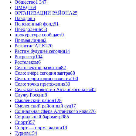
Общество
1 347
ОМВД
169
ОРГАНИЗАЦИИ РАЙОНА
25
Паводок
5
Пенсионный фонд
51
Преодоление
53
прокуратура сообщает
9
Прямая линия
2
Развитие АПК
270
Растим будущее сегодня
14
Росреестр
104
Ростелеком
6
Село: вектор развития
82
Село: вчера сегодня завтра
88
Село: территория развития
160
Село: точка притяжения
30
Сельское хозяйство Алтайского края
45
Служу России
8
Смоленский район
128
Смоленский районный суд
17
Социальная сфера Алтайского края
276
Социальный барометр
985
Спорт
357
Спорт — норма жизни
19
Туризм
154