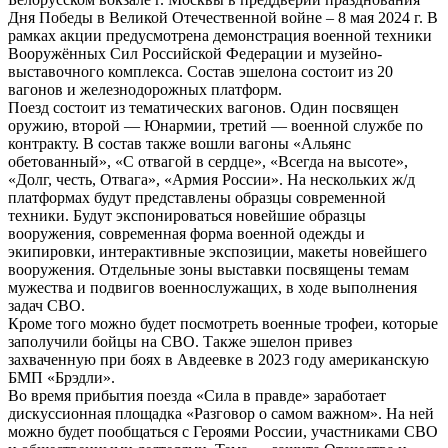
Дня Победы в Великой Отечественной войне – 8 мая 2024 г. В
рамках акции предусмотрена демонстрация военной техники
Вооружённых Сил Российской Федерации и музейно-
выставочного комплекса. Состав эшелона состоит из 20
вагонов и железнодорожных платформ.
Поезд состоит из тематических вагонов. Один посвящен
оружию, второй — Юнармии, третий — военной службе по
контракту. В состав также вошли вагоны «Альянс
обетованный», «С отвагой в сердце», «Всегда на высоте»,
«Долг, честь, Отвага», «Армия России». На нескольких ж/д
платформах будут представлены образцы современной
техники. Будут экспонироваться новейшие образцы
вооружения, современная форма военной одежды и
экипировки, интерактивные экспозиции, макеты новейшего
вооружения. Отдельные зоны выставки посвящены темам
мужества и подвигов военнослужащих, в ходе выполнения
задач СВО.
Кроме того можно будет посмотреть военные трофеи, которые
заполучили бойцы на СВО. Также эшелон привез
захваченную при боях в Авдеевке в 2023 году американскую
БМП «Брэдли».
Во время прибытия поезда «Сила в правде» заработает
дискуссионная площадка «Разговор о самом важном». На ней
можно будет пообщаться с Героями России, участниками СВО