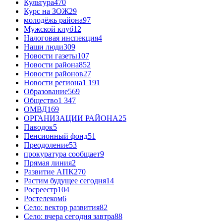
Культура
470
Курс на ЗОЖ
29
молодёжь района
97
Мужской клуб
12
Налоговая инспекция
4
Наши люди
309
Новости газеты
107
Новости района
852
Новости районов
27
Новости региона
1 191
Образование
569
Общество
1 347
ОМВД
169
ОРГАНИЗАЦИИ РАЙОНА
25
Паводок
5
Пенсионный фонд
51
Преодоление
53
прокуратура сообщает
9
Прямая линия
2
Развитие АПК
270
Растим будущее сегодня
14
Росреестр
104
Ростелеком
6
Село: вектор развития
82
Село: вчера сегодня завтра
88