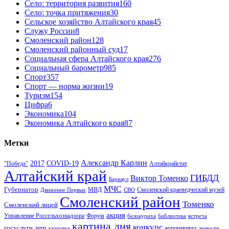
Село: территория развития
160
Село: точка притяжения
30
Сельское хозяйство Алтайского края
45
Служу России
8
Смоленский район
128
Смоленский районный суд
17
Социальная сфера Алтайского края
276
Социальный барометр
985
Спорт
357
Спорт — норма жизни
19
Туризм
154
Цифра
6
Экономика
104
Экономика Алтайского края
87
Метки
Александр Карлин
COVID-19
2017
Алтайкрайстат
"Победа"
Алтайский край
ГИБДД
Виктор Томенко
Барнаул
МЧС
Губернатор
МВД
Движение Первых
СВО
Смоленский краеведческий музей
Смоленский район
Томенко
Смоленский лицей
акция
Управление Россельхознадзора
Форум
белокуриха
библиотека
встреча
картина дня
конкурс
госуслуги
дети
коронавирус
здоровье
новости