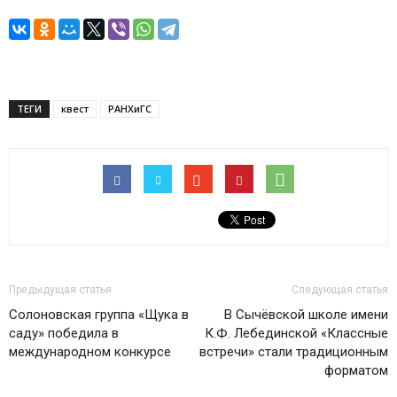
ТЕГИ
квест
РАНХиГС
Предыдущая статья
Следующая статья
Солоновская группа «Щука в
В Сычёвской школе имени
саду» победила в
К.Ф. Лебединской «Классные
международном конкурсе
встречи» стали традиционным
форматом