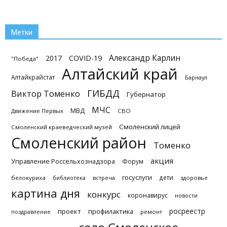
Метки
Александр Карлин
2017
COVID-19
"Победа"
Алтайский край
Алтайкрайстат
Барнаул
ГИБДД
Виктор Томенко
Губернатор
МЧС
МВД
Движение Первых
СВО
Смоленский лицей
Смоленский краеведческий музей
Смоленский район
Томенко
акция
Управление Россельхознадзора
Форум
госуслуги
дети
белокуриха
библиотека
встреча
здоровье
картина дня
конкурс
коронавирус
новости
росреестр
проект
профилактика
поздравление
ремонт