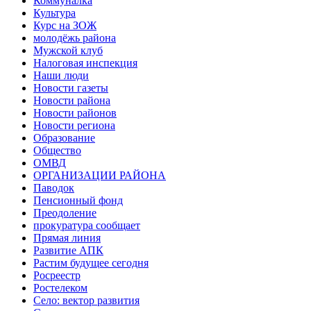
Коммуналка
Культура
Курс на ЗОЖ
молодёжь района
Мужской клуб
Налоговая инспекция
Наши люди
Новости газеты
Новости района
Новости районов
Новости региона
Образование
Общество
ОМВД
ОРГАНИЗАЦИИ РАЙОНА
Паводок
Пенсионный фонд
Преодоление
прокуратура сообщает
Прямая линия
Развитие АПК
Растим будущее сегодня
Росреестр
Ростелеком
Село: вектор развития