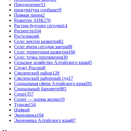
Преодоление
53
прокуратура сообщает
9
Прямая линия
2
Развитие АПК
270
Растим будущее сегодня
14
Росреестр
104
Ростелеком
6
Село: вектор развития
82
Село: вчера сегодня завтра
88
Село: территория развития
160
Село: точка притяжения
30
Сельское хозяйство Алтайского края
45
Служу России
8
Смоленский район
128
Смоленский районный суд
17
Социальная сфера Алтайского края
281
Социальный барометр
985
Спорт
357
Спорт — норма жизни
19
Туризм
154
Цифра
6
Экономика
104
Экономика Алтайского края
87