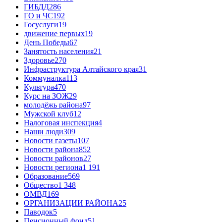
ГИБДД
286
ГО и ЧС
192
Госуслуги
19
движение первых
19
День Победы
67
Занятость населения
21
Здоровье
270
Инфраструктура Алтайского края
31
Коммуналка
113
Культура
470
Курс на ЗОЖ
29
молодёжь района
97
Мужской клуб
12
Налоговая инспекция
4
Наши люди
309
Новости газеты
107
Новости района
852
Новости районов
27
Новости региона
1 191
Образование
569
Общество
1 348
ОМВД
169
ОРГАНИЗАЦИИ РАЙОНА
25
Паводок
5
Пенсионный фонд
51