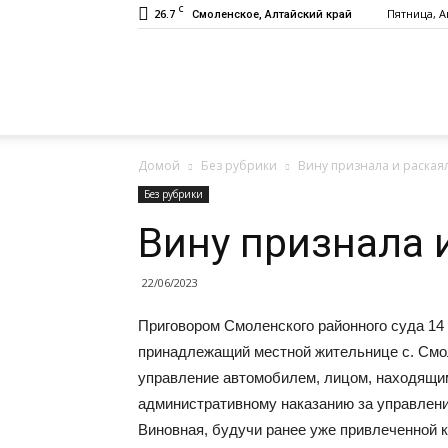
C
26.7
Пятница, Ав
Смоленское, Алтайский край
Газета
Домой
Без рубрики
Вину признала и раская
«Заря»
Без рубрики
Вину признала 
22/06/2023
Приговором Смоленского районного суда 14
принадлежащий местной жительнице с. Смоле
управление автомобилем, лицом, находящим
административному наказанию за управлени
Виновная, будучи ранее уже привлеченной 