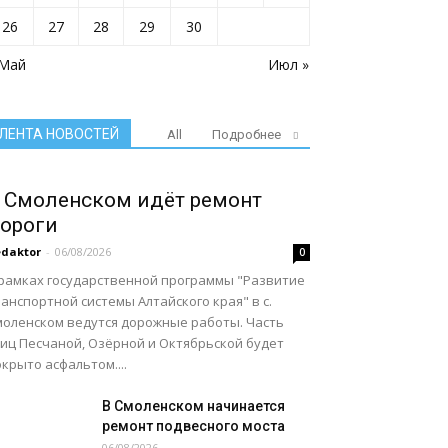
26
27
28
29
30
 Май
Июл »
ЛЕНТА НОВОСТЕЙ
All
Подробнее
 Смоленском идёт ремонт
ороги
daktor
-
06/08/2026
0
 рамках государственной программы "Развитие
анспортной системы Алтайского края" в с.
моленском ведутся дорожные работы. Часть
лиц Песчаной, Озёрной и Октябрьской будет
крыто асфальтом....
В Смоленском начинается
ремонт подвесного моста
06/08/2026