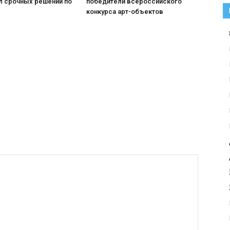
л срочных решений по
победители всероссийского
конкурса арт-объектов