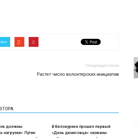
itter
Следующая статья
Растет число волонтерских инициатив
АВТОРА
 не должны
В Белокурихе прошел первый
ь нагрузки»: Путин
«День денисовца»: названы