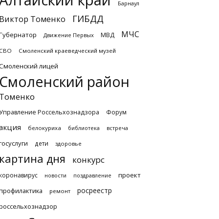
Алтайский край
Барнаул
ГИБДД
Виктор Томенко
МЧС
Губернатор
МВД
Движение Первых
СВО
Смоленский краеведческий музей
Смоленский лицей
Смоленский район
Томенко
Управление Россельхознадзора
Форум
акция
белокуриха
библиотека
встреча
госуслуги
дети
здоровье
картина дня
конкурс
проект
коронавирус
новости
поздравление
росреестр
профилактика
ремонт
россельхознадзор