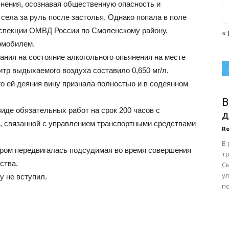
янения, осознавая общественную опасность и
 села за руль после застолья. Однако попала в поле
спекции ОМВД России по Смоленскому району,
«
омобилем.
ания на состояние алкогольного опьянения на месте
итр выдыхаемого воздуха составило 0,650 мг/л.
 ей деяния вину признала полностью и в содеянном
В
виде обязательных работ на срок 200 часов с
д
, связанной с управлением транспортными средствами
Re
В
ором передвигалась подсудимая во время совершения
тр
ства.
С
у
у не вступил.
по