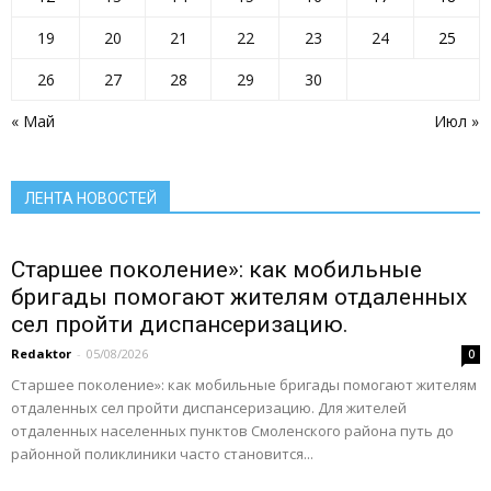
ОРГАНИЗАЦИИ РАЙОНА
Паводок
Пенсионный фонд
Преодоление
прокуратура сообщает
Прямая линия
19
20
21
22
23
24
25
Развитие АПК
Растим будущее сегодня
Росреестр
Ростелеком
Село: вектор развития
Село: вчера сегодня завтра
Село: территория развития
26
27
28
29
30
Село: точка притяжения
Сельское хозяйство Алтайского края
Служу России
« Май
Июл »
Смоленский район
Смоленский районный суд
Социальная сфера Алтайского края
Социальный барометр
Спорт
Спорт - норма жизни
Туризм
Цифра
Экономика
Экономика Алтайского края
ЛЕНТА НОВОСТЕЙ
Подробнее
Старшее поколение»: как мобильные
бригады помогают жителям отдаленных
сел пройти диспансеризацию.
Redaktor
-
05/08/2026
0
Старшее поколение»: как мобильные бригады помогают жителям
отдаленных сел пройти диспансеризацию. Для жителей
отдаленных населенных пунктов Смоленского района путь до
районной поликлиники часто становится...