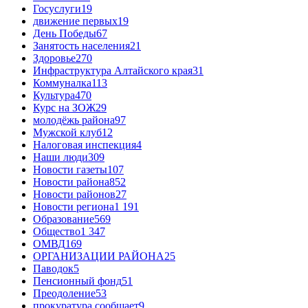
Госуслуги
19
движение первых
19
День Победы
67
Занятость населения
21
Здоровье
270
Инфраструктура Алтайского края
31
Коммуналка
113
Культура
470
Курс на ЗОЖ
29
молодёжь района
97
Мужской клуб
12
Налоговая инспекция
4
Наши люди
309
Новости газеты
107
Новости района
852
Новости районов
27
Новости региона
1 191
Образование
569
Общество
1 347
ОМВД
169
ОРГАНИЗАЦИИ РАЙОНА
25
Паводок
5
Пенсионный фонд
51
Преодоление
53
прокуратура сообщает
9