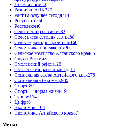
Прямая линия
2
Развитие АПК
270
Растим будущее сегодня
14
Росреестр
104
Ростелеком
6
Село: вектор развития
82
Село: вчера сегодня завтра
88
Село: территория развития
160
Село: точка притяжения
30
Сельское хозяйство Алтайского края
45
Служу России
8
Смоленский район
128
Смоленский районный суд
17
Социальная сфера Алтайского края
276
Социальный барометр
985
Спорт
357
Спорт — норма жизни
19
Туризм
154
Цифра
6
Экономика
104
Экономика Алтайского края
87
Метки