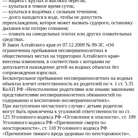
— нырять с крутых и высоких берегов;
— купаться в темное время суток;
— купаться в водоёмах с сильным течением;
— долго находится в воде, чтобы не допустить
переохлаждения, которое может вызвать судороги, остановку
дыхания или потерю сознания;
— плавать на самодельных плотах или других плавательных
средствах.
В Закон Алтайского края от 07.12.2009 № 99-ЗС «Об
ограничении пребывания несовершеннолетних в
общественных местах на территории Алтайского края»
внесены изменения, в соответствии с которыми не
допускается нахождение детей на водных объектах без
сопровождения взрослых.
Бесконтрольное пребывание несовершеннолетних на водных
объектах влечет ответственность их родителей по ч. 1 ст. 5.35
КоАП РФ «Неисполнение родителями или иными законными
представителями несовершеннолетних обязанностей по
содержанию и воспитанию несовершеннолетних».
При наступлении несчастного случая с детьми родители
могут быть привлечены к уголовной ответственности по ст.
125 Уголовного кодекса РФ «Оставление в опасности», ст. 109
Уголовного кодекса РФ «Причинение смерти по
неосторожности», ст. 118 Уголовного кодекса РФ
«Причинение тяжкого вреда здоровью по неосторожности»,