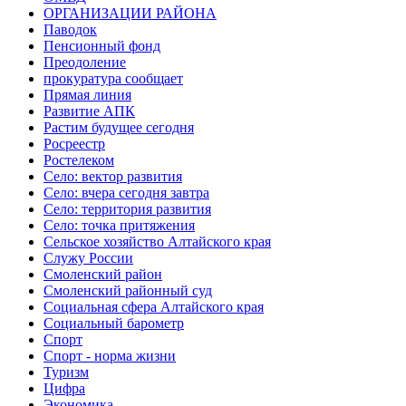
ОРГАНИЗАЦИИ РАЙОНА
Паводок
Пенсионный фонд
Преодоление
прокуратура сообщает
Прямая линия
Развитие АПК
Растим будущее сегодня
Росреестр
Ростелеком
Село: вектор развития
Село: вчера сегодня завтра
Село: территория развития
Село: точка притяжения
Сельское хозяйство Алтайского края
Служу России
Смоленский район
Смоленский районный суд
Социальная сфера Алтайского края
Социальный барометр
Спорт
Спорт - норма жизни
Туризм
Цифра
Экономика