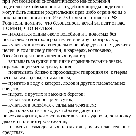
при установлении систематического неисполнения
родительских обязанностей в судебном порядке родители
могут быть лишены родительских прав либо ограничены в
них на основании ст.ст. 69 и 73 Семейного кодекса РФ.
Родители, помните, что безопасность детей зависит от вас.
ПОМНИ, ЧТО НЕЛЬЗЯ:
— находиться одним около водоёмов и в водоемах без
постоянного контроля родителей или других взрослых;
— купаться в местах, специально не оборудованных для этих
целей, в том числе у плотин, в карьерах, котлованах,
бассейнах для промышленных нужд т.д.;
— заплывать за буйки или иные ограничительные знаки,
ограждающие места для купания;
— подплывать близко к проходящим гидроциклам, катерам,
весельным лодкам, катамаранам;
— прыгать в воду с катеров, лодок и других плавательных
средств;
— нырять с крутых и высоких берегов;
— купаться в темное время суток;
— купаться в водоёмах с сильным течением;
— долго находится в воде, чтобы не допустить
переохлаждения, которое может вызвать судороги, остановку
дыхания или потерю сознания;
— плавать на самодельных плотах или других плавательных
средствах.