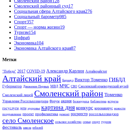
Смоленский район
128
Смоленский районный суд
17
Социальная сфера Алтайского края
276
Социальный барометр
985
Спорт
357
Спорт — норма жизни
19
Туризм
154
Цифра
6
Экономика
104
Экономика Алтайского края
87
Метки
Александр Карлин
COVID-19
2017
Алтайкрайстат
"Победа"
Алтайский край
ГИБДД
Виктор Томенко
Барнаул
МЧС
Губернатор
МВД
Движение Первых
СВО
Смоленский краеведческий музей
Смоленский район
Томенко
Смоленский лицей
акция
Управление Россельхознадзора
Форум
белокуриха
библиотека
встреча
картина дня
конкурс
госуслуги
дети
коронавирус
здоровье
новости
проект
профилактика
росреестр
россельхознадзор
поздравление
ремонт
село Смоленское
туризм
сельское хозяйство
семья
спорт
фестиваль
школа
юбилей