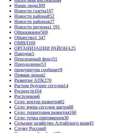
Налоговая инспекция
4
Наши люди
309
Новости газеты
107
Новости района
852
Новости районов
27
Новости региона
1 191
Образование
569
Общество
1 347
ОМВД
169
ОРГАНИЗАЦИИ РАЙОНА
25
Паводок
5
Пенсионный фонд
51
Преодоление
53
прокуратура сообщает
9
Прямая линия
2
Развитие АПК
270
Растим будущее сегодня
14
Росреестр
104
Ростелеком
6
Село: вектор развития
82
Село: вчера сегодня завтра
88
Село: территория развития
160
Село: точка притяжения
30
Сельское хозяйство Алтайского края
45
Служу России
8