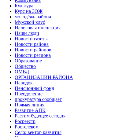
Коммуналка
Культура
Курс на ЗОЖ
молодёжь района
Мужской клуб
Налоговая инспекция
Наши люди
Новости газеты
Новости района
Новости районов
Новости региона
Образование
Общество
ОМВД
ОРГАНИЗАЦИИ РАЙОНА
Паводок
Пенсионный фонд
Преодоление
прокуратура сообщает
Прямая линия
Развитие АПК
Растим будущее сегодня
Росреестр
Ростелеком
Село: вектор развития