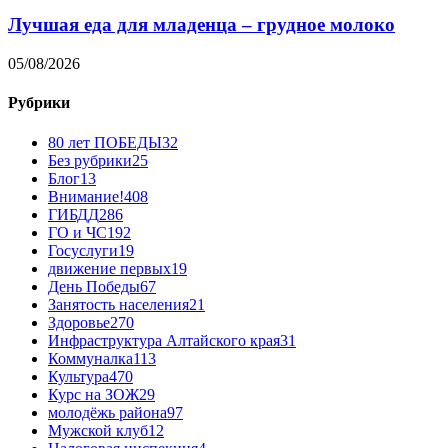
Лучшая еда для младенца – грудное молоко
05/08/2026
Рубрики
80 лет ПОБЕДЫ
32
Без рубрики
25
Блог
13
Внимание!
408
ГИБДД
286
ГО и ЧС
192
Госуслуги
19
движение первых
19
День Победы
67
Занятость населения
21
Здоровье
270
Инфраструктура Алтайского края
31
Коммуналка
113
Культура
470
Курс на ЗОЖ
29
молодёжь района
97
Мужской клуб
12