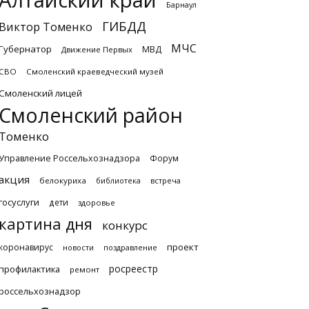
Алтайский край
Барнаул
ГИБДД
Виктор Томенко
МЧС
Губернатор
МВД
Движение Первых
СВО
Смоленский краеведческий музей
Смоленский лицей
Смоленский район
Томенко
Управление Россельхознадзора
Форум
акция
белокуриха
библиотека
встреча
госуслуги
дети
здоровье
картина дня
конкурс
проект
коронавирус
новости
поздравление
росреестр
профилактика
ремонт
россельхознадзор