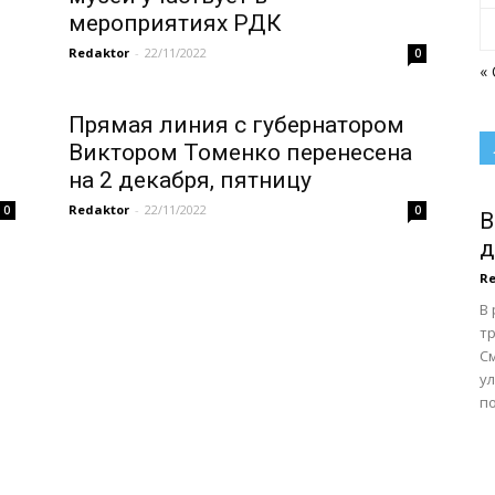
мероприятиях РДК
Redaktor
-
22/11/2022
0
«
Прямая линия с губернатором
Виктором Томенко перенесена
на 2 декабря, пятницу
Redaktor
-
22/11/2022
0
0
В
д
Re
В
тр
С
у
по