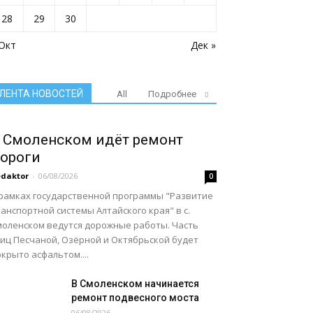
28
29
30
 Окт
Дек »
ЛЕНТА НОВОСТЕЙ
All
Подробнее
 Смоленском идёт ремонт
ороги
daktor
-
06/08/2026
0
 рамках государственной программы "Развитие
анспортной системы Алтайского края" в с.
моленском ведутся дорожные работы. Часть
лиц Песчаной, Озёрной и Октябрьской будет
крыто асфальтом....
В Смоленском начинается
ремонт подвесного моста
06/08/2026