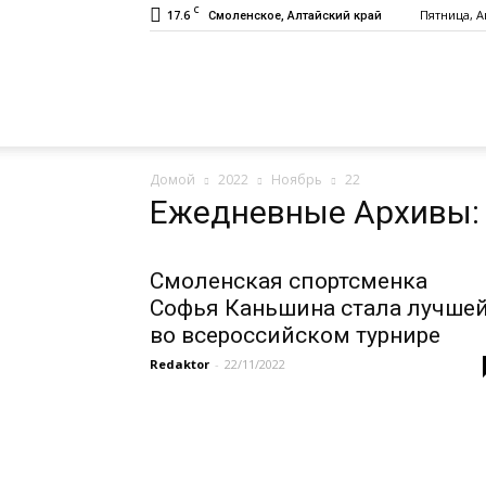
C
17.6
Пятница, Ав
Смоленское, Алтайский край
Газета
Домой
2022
Ноябрь
22
«Заря»
Ежедневные Архивы: 
Смоленская спортсменка
Софья Каньшина стала лучше
во всероссийском турнире
Redaktor
-
22/11/2022