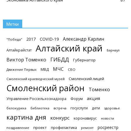
Метки
Александр Карлин
2017
COVID-19
"Победа"
Алтайский край
Алтайкрайстат
Барнаул
ГИБДД
Виктор Томенко
Губернатор
МЧС
МВД
Движение Первых
СВО
Смоленский лицей
Смоленский краеведческий музей
Смоленский район
Томенко
акция
Управление Россельхознадзора
Форум
госуслуги
дети
белокуриха
библиотека
встреча
здоровье
картина дня
конкурс
коронавирус
новости
росреестр
проект
профилактика
поздравление
ремонт