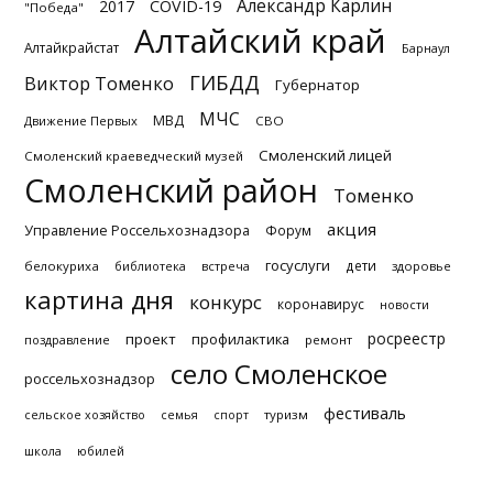
Александр Карлин
2017
COVID-19
"Победа"
Алтайский край
Алтайкрайстат
Барнаул
ГИБДД
Виктор Томенко
Губернатор
МЧС
МВД
Движение Первых
СВО
Смоленский лицей
Смоленский краеведческий музей
Смоленский район
Томенко
акция
Управление Россельхознадзора
Форум
госуслуги
дети
белокуриха
библиотека
встреча
здоровье
картина дня
конкурс
коронавирус
новости
росреестр
проект
профилактика
поздравление
ремонт
село Смоленское
россельхознадзор
фестиваль
туризм
сельское хозяйство
семья
спорт
школа
юбилей