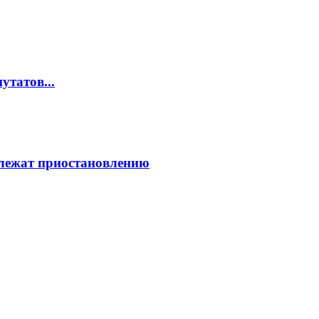
татов...
лежат приостановлению