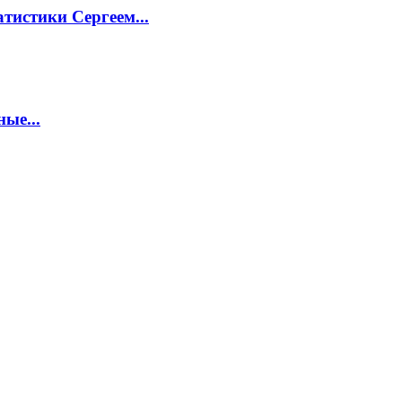
тистики Сергеем...
ые...