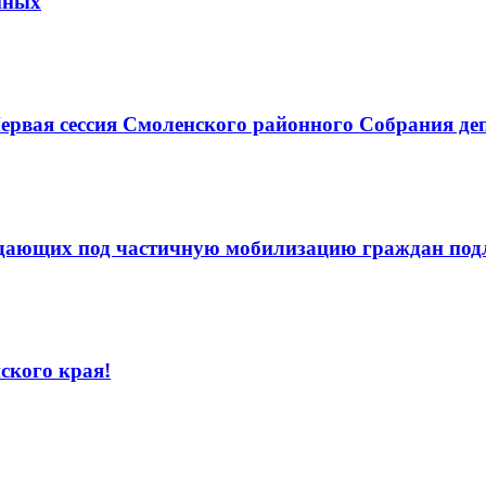
нных
вая сессия Смоленского районного Собрания депу
адающих под частичную мобилизацию граждан под
ского края!