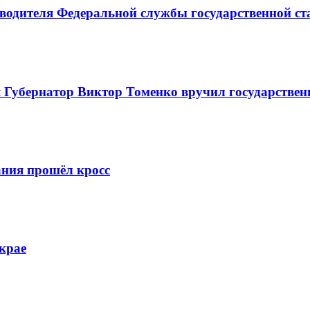
водителя Федеральной службы государственной ста
 Губернатор Виктор Томенко вручил государственн
ания прошёл кросс
крае