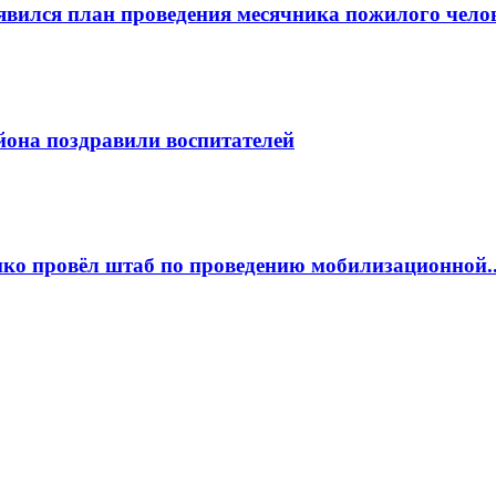
явился план проведения месячника пожилого чело
она поздравили воспитателей
ко провёл штаб по проведению мобилизационной..