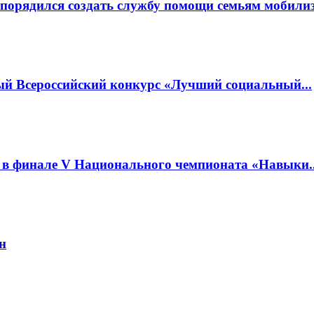
спорядился создать службу помощи семьям мобил
ый Всероссийский конкурс «Лучший социальный...
 в финале V Национального чемпионата «Навыки..
н