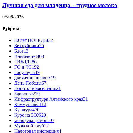
Лучшая еда для младенца – грудное молоко
05/08/2026
Рубрики
80 лет ПОБЕДЫ
32
Без рубрики
25
Блог
13
Внимание!
408
ГИБДД
286
ГО и ЧС
192
Госуслуги
19
движение первых
19
День Победы
67
Занятость населения
21
Здоровье
270
Инфраструктура Алтайского края
31
Коммуналка
113
Культура
470
Курс на ЗОЖ
29
молодёжь района
97
Мужской клуб
12
Налоговая инспекция
4