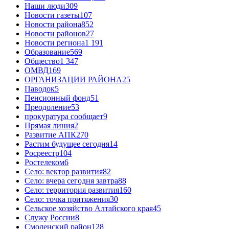
Наши люди
309
Новости газеты
107
Новости района
852
Новости районов
27
Новости региона
1 191
Образование
569
Общество
1 347
ОМВД
169
ОРГАНИЗАЦИИ РАЙОНА
25
Паводок
5
Пенсионный фонд
51
Преодоление
53
прокуратура сообщает
9
Прямая линия
2
Развитие АПК
270
Растим будущее сегодня
14
Росреестр
104
Ростелеком
6
Село: вектор развития
82
Село: вчера сегодня завтра
88
Село: территория развития
160
Село: точка притяжения
30
Сельское хозяйство Алтайского края
45
Служу России
8
Смоленский район
128