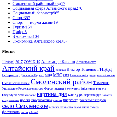
Смоленский районный суд
17
Социальная сфера Алтайского края
276
Социальный барометр
985
Спорт
357
Спорт — норма жизни
19
Туризм
154
Цифра
6
Экономика
104
Экономика Алтайского края
87
Метки
Александр Карлин
COVID-19
2017
Алтайкрайстат
"Победа"
Алтайский край
ГИБДД
Виктор Томенко
Барнаул
МЧС
Губернатор
МВД
Движение Первых
СВО
Смоленский краеведческий музей
Смоленский район
Томенко
Смоленский лицей
акция
Управление Россельхознадзора
Форум
белокуриха
библиотека
встреча
картина дня
конкурс
госуслуги
дети
коронавирус
здоровье
новости
проект
профилактика
росреестр
россельхознадзор
поздравление
ремонт
село Смоленское
туризм
сельское хозяйство
семья
спорт
фестиваль
школа
юбилей