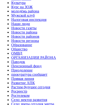
Культура
Курс на ЗОЖ
молодёжь района
Мужской клуб
Налоговая инспекция
Наши люди
Новости газеты
Новости района
Новости районов
Новости региона
Образование
Общество
ОМВД
ОРГАНИЗАЦИИ РАЙОНА
Паводок
Пенсионный фонд
Преодоление
прокуратура сообщает
Прямая линия
Развитие АПК
Растим будущее сегодня
Росреестр
Ростелеком
Село: вектор развития
Село: вчера сегодня завтра