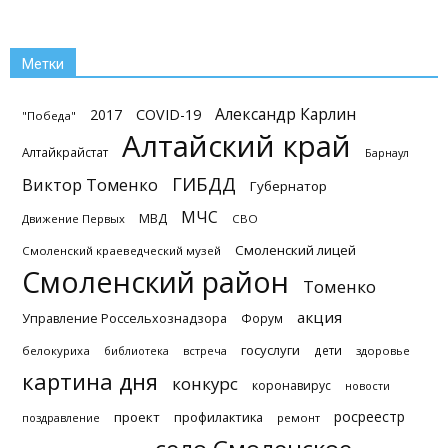
Метки
Александр Карлин
2017
COVID-19
"Победа"
Алтайский край
Алтайкрайстат
Барнаул
ГИБДД
Виктор Томенко
Губернатор
МЧС
МВД
Движение Первых
СВО
Смоленский лицей
Смоленский краеведческий музей
Смоленский район
Томенко
акция
Управление Россельхознадзора
Форум
госуслуги
дети
белокуриха
библиотека
встреча
здоровье
картина дня
конкурс
коронавирус
новости
росреестр
проект
профилактика
поздравление
ремонт