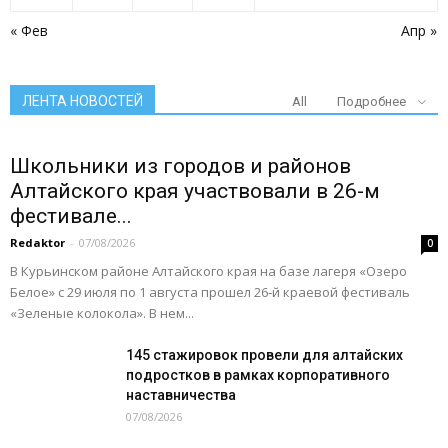
« Фев
Апр »
ЛЕНТА НОВОСТЕЙ
All
Подробнее
Школьники из городов и районов
Алтайского края участвовали в 26-м
фестивале...
Redaktor
-
07/08/2026
0
В Курьинском районе Алтайского края на базе лагеря «Озеро
Белое» с 29 июля по 1 августа прошел 26‑й краевой фестиваль
«Зеленые колокола». В нем...
145 стажировок провели для алтайских
подростков в рамках корпоративного
наставничества
07/08/2026