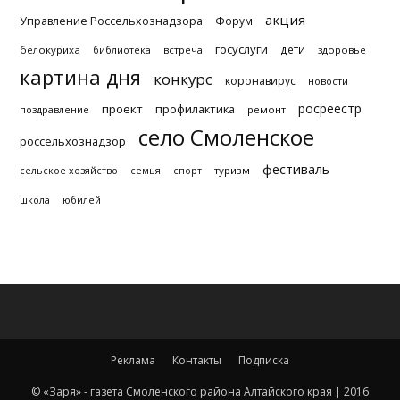
акция
Управление Россельхознадзора
Форум
госуслуги
дети
белокуриха
библиотека
встреча
здоровье
картина дня
конкурс
коронавирус
новости
росреестр
проект
профилактика
поздравление
ремонт
село Смоленское
россельхознадзор
фестиваль
туризм
сельское хозяйство
семья
спорт
школа
юбилей
Реклама
Контакты
Подписка
© «Заря» - газета Смоленского района Алтайского края | 2016