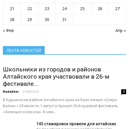
ОРГАНИЗАЦИИ РАЙОНА
Паводок
Пенсионный фонд
Преодоление
прокуратура сообщает
Прямая линия
21
22
23
24
25
26
27
Развитие АПК
Растим будущее сегодня
Росреестр
Ростелеком
Село: вектор развития
Село: вчера сегодня завтра
Село: территория развития
28
29
30
31
Село: точка притяжения
Сельское хозяйство Алтайского края
Служу России
« Фев
Апр »
Смоленский район
Смоленский районный суд
Социальная сфера Алтайского края
Социальный барометр
Спорт
Спорт - норма жизни
Туризм
Цифра
Экономика
Экономика Алтайского края
ЛЕНТА НОВОСТЕЙ
Подробнее
Школьники из городов и районов
Алтайского края участвовали в 26-м
фестивале...
Redaktor
-
07/08/2026
0
В Курьинском районе Алтайского края на базе лагеря «Озеро
Белое» с 29 июля по 1 августа прошел 26‑й краевой фестиваль
«Зеленые колокола». В нем...
145 стажировок провели для алтайских