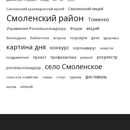
Смоленский лицей
Смоленский краеведческий музей
Смоленский район
Томенко
акция
Управление Россельхознадзора
Форум
госуслуги
дети
белокуриха
библиотека
встреча
здоровье
картина дня
конкурс
коронавирус
новости
росреестр
проект
профилактика
поздравление
ремонт
село Смоленское
россельхознадзор
фестиваль
туризм
сельское хозяйство
семья
спорт
школа
юбилей