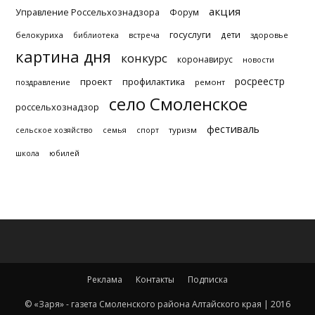
акция
Управление Россельхознадзора
Форум
госуслуги
дети
белокуриха
библиотека
встреча
здоровье
картина дня
конкурс
коронавирус
новости
росреестр
проект
профилактика
поздравление
ремонт
село Смоленское
россельхознадзор
фестиваль
туризм
сельское хозяйство
семья
спорт
школа
юбилей
Реклама
Контакты
Подписка
© «Заря» - газета Смоленского района Алтайского края | 2016