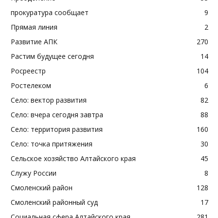
прокуратура сообщает
9
Прямая линия
2
Развитие АПК
270
Растим будущее сегодня
14
Росреестр
104
Ростелеком
6
Село: вектор развития
82
Село: вчера сегодня завтра
88
Село: территория развития
160
Село: точка притяжения
30
Сельское хозяйство Алтайского края
45
Служу России
8
Смоленский район
128
Смоленский районный суд
17
Социальная сфера Алтайского края
281