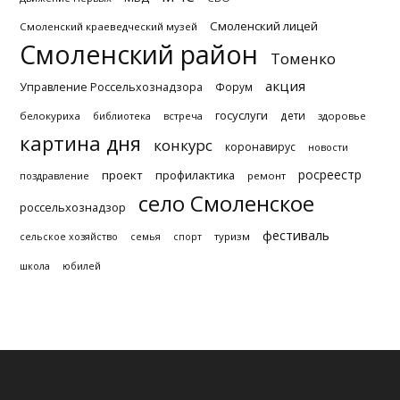
Смоленский лицей
Смоленский краеведческий музей
Смоленский район
Томенко
акция
Управление Россельхознадзора
Форум
госуслуги
дети
белокуриха
библиотека
встреча
здоровье
картина дня
конкурс
коронавирус
новости
росреестр
проект
профилактика
поздравление
ремонт
село Смоленское
россельхознадзор
фестиваль
туризм
сельское хозяйство
семья
спорт
школа
юбилей