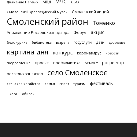
МЧС
МВД
Движение Первых
СВО
Смоленский лицей
Смоленский краеведческий музей
Смоленский район
Томенко
акция
Управление Россельхознадзора
Форум
госуслуги
дети
белокуриха
библиотека
встреча
здоровье
картина дня
конкурс
коронавирус
новости
росреестр
проект
профилактика
поздравление
ремонт
село Смоленское
россельхознадзор
фестиваль
туризм
сельское хозяйство
семья
спорт
школа
юбилей