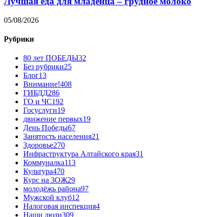
Лучшая еда для младенца – грудное молоко
05/08/2026
Рубрики
80 лет ПОБЕДЫ
32
Без рубрики
25
Блог
13
Внимание!
408
ГИБДД
286
ГО и ЧС
192
Госуслуги
19
движение первых
19
День Победы
67
Занятость населения
21
Здоровье
270
Инфраструктура Алтайского края
31
Коммуналка
113
Культура
470
Курс на ЗОЖ
29
молодёжь района
97
Мужской клуб
12
Налоговая инспекция
4
Наши люди
309