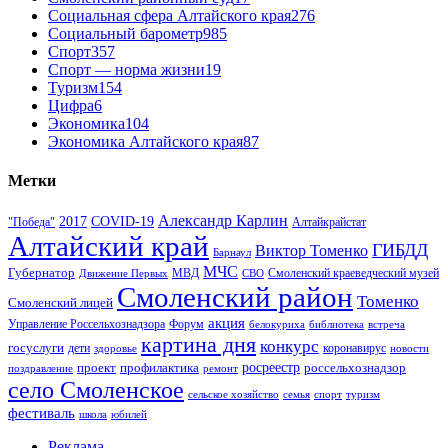
Социальная сфера Алтайского края
276
Социальный барометр
985
Спорт
357
Спорт — норма жизни
19
Туризм
154
Цифра
6
Экономика
104
Экономика Алтайского края
87
Метки
Александр Карлин
COVID-19
2017
Алтайкрайстат
"Победа"
Алтайский край
ГИБДД
Виктор Томенко
Барнаул
МЧС
Губернатор
МВД
Движение Первых
СВО
Смоленский краеведческий музей
Смоленский район
Томенко
Смоленский лицей
акция
Управление Россельхознадзора
Форум
белокуриха
библиотека
встреча
картина дня
конкурс
госуслуги
дети
коронавирус
здоровье
новости
проект
профилактика
росреестр
россельхознадзор
поздравление
ремонт
село Смоленское
туризм
сельское хозяйство
семья
спорт
фестиваль
школа
юбилей
Реклама