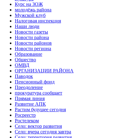
Курс на ЗОЖ
молодёжь района
Мужской клуб
Налоговая инспекция
Наши люди
Новости газеты
Новости района
Новости районов
Новости региона
Образование
Общество
ОМВД
ОРГАНИЗАЦИИ РАЙОНА
Паводок
Пенсионный фонд
Преодоление
прокуратура сообщает
Прямая линия
Развитие АПК
Растим будущее сегодня
Росреестр
Ростелеком
Село: вектор развития
Село: вчера сегодня завтра
Село: территория развития