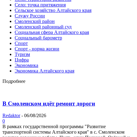
Село: точка притяжения
Сельское хозяйство Алтайского края
Служу России
Смоленский район
Смоленский районный суд
Социальная сфера Алтайского края
Социальный барометр
Спорт
Спорт - норма жизни
Туризм
Цифра
Экономика
Экономика Алтайского края
Подробнее
В Смоленском идёт ремонт дороги
Redaktor
-
06/08/2026
0
В рамках государственной программы "Развитие
транспортной системы Алтайского края" в с. Смоленском