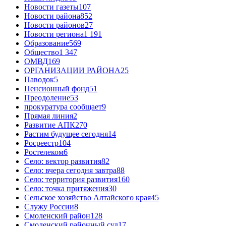
Новости газеты
107
Новости района
852
Новости районов
27
Новости региона
1 191
Образование
569
Общество
1 347
ОМВД
169
ОРГАНИЗАЦИИ РАЙОНА
25
Паводок
5
Пенсионный фонд
51
Преодоление
53
прокуратура сообщает
9
Прямая линия
2
Развитие АПК
270
Растим будущее сегодня
14
Росреестр
104
Ростелеком
6
Село: вектор развития
82
Село: вчера сегодня завтра
88
Село: территория развития
160
Село: точка притяжения
30
Сельское хозяйство Алтайского края
45
Служу России
8
Смоленский район
128
Смоленский районный суд
17