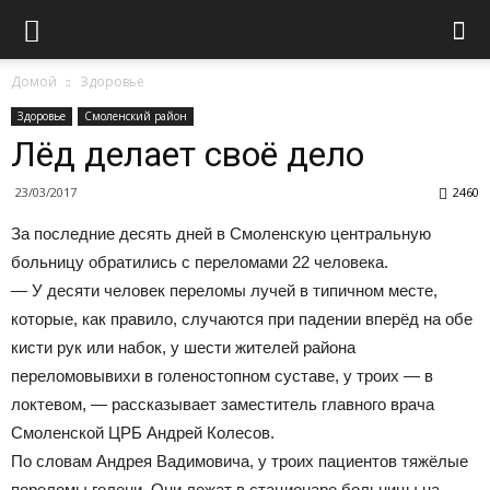
Домой
Здоровье
Здоровье
Смоленский район
Лёд делает своё дело
23/03/2017
2460
За последние десять дней в Смоленскую центральную
больницу обратились с переломами 22 человека.
— У десяти человек переломы лучей в типичном месте,
которые, как правило, случаются при падении вперёд на обе
кисти рук или набок, у шести жителей района
переломовывихи в голеностопном суставе, у троих — в
локтевом, — рассказывает заместитель главного врача
Смоленской ЦРБ Андрей Колесов.
По словам Андрея Вадимовича, у троих пациентов тяжёлые
переломы голени. Они лежат в стационаре больницы на