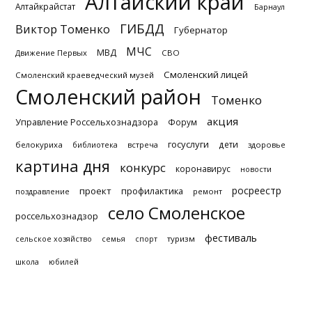
Алтайский край
Алтайкрайстат
Барнаул
ГИБДД
Виктор Томенко
Губернатор
МЧС
МВД
Движение Первых
СВО
Смоленский лицей
Смоленский краеведческий музей
Смоленский район
Томенко
акция
Управление Россельхознадзора
Форум
госуслуги
дети
белокуриха
библиотека
встреча
здоровье
картина дня
конкурс
коронавирус
новости
росреестр
проект
профилактика
поздравление
ремонт
село Смоленское
россельхознадзор
фестиваль
туризм
сельское хозяйство
семья
спорт
школа
юбилей