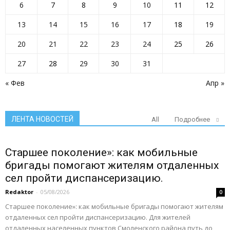
6
7
8
9
10
11
12
13
14
15
16
17
18
19
20
21
22
23
24
25
26
27
28
29
30
31
« Фев
Апр »
ЛЕНТА НОВОСТЕЙ
All
Подробнее
Старшее поколение»: как мобильные
бригады помогают жителям отдаленных
сел пройти диспансеризацию.
Redaktor
-
05/08/2026
0
Старшее поколение»: как мобильные бригады помогают жителям
отдаленных сел пройти диспансеризацию. Для жителей
отдаленных населенных пунктов Смоленского района путь до