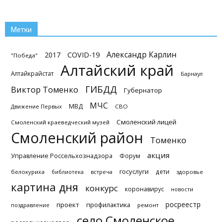
Метки
Александр Карлин
2017
COVID-19
"Победа"
Алтайский край
Алтайкрайстат
Барнаул
ГИБДД
Виктор Томенко
Губернатор
МЧС
МВД
Движение Первых
СВО
Смоленский лицей
Смоленский краеведческий музей
Смоленский район
Томенко
акция
Управление Россельхознадзора
Форум
госуслуги
дети
белокуриха
библиотека
встреча
здоровье
картина дня
конкурс
коронавирус
новости
росреестр
проект
профилактика
поздравление
ремонт
село Смоленское