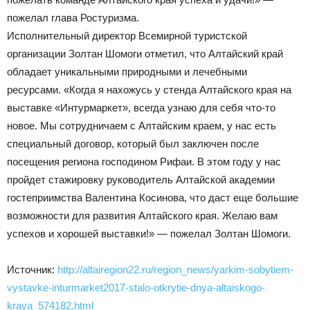
пожелал глава Ростуризма.
Исполнительный директор Всемирной туристской
организации Золтан Шомоги отметил, что Алтайский край
обладает уникальными природными и лечебными
ресурсами. «Когда я нахожусь у стенда Алтайского края на
выставке «Интурмаркет», всегда узнаю для себя что-то
новое. Мы сотрудничаем с Алтайским краем, у нас есть
специальный договор, который был заключен после
посещения региона господином Рифаи. В этом году у нас
пройдет стажировку руководитель Алтайской академии
гостеприимства Валентина Косинова, что даст еще большие
возможности для развития Алтайского края. Желаю вам
успехов и хорошей выставки!» — пожелал Золтан Шомоги.
Источник:
http://altairegion22.ru/region_news/yarkim-sobytiem-
vystavke-inturmarket2017-stalo-otkrytie-dnya-altaiskogo-
kraya_574182.html