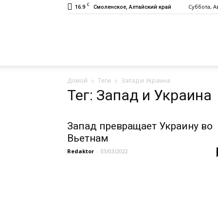
C
16.9
Суббота, Ав
Смоленское, Алтайский край
Газета
Домой
Теги
Запад и Украина
«Заря»
Тег: Запад и Украина
Запад превращает Украину во
Вьетнам
Redaktor
-
03/03/2022