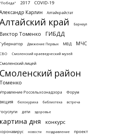
2017
COVID-19
"Победа"
Александр Карлин
Алтайкрайстат
Алтайский край
Барнаул
ГИБДД
Виктор Томенко
МЧС
Губернатор
МВД
Движение Первых
СВО
Смоленский краеведческий музей
Смоленский лицей
Смоленский район
Томенко
Управление Россельхознадзора
Форум
акция
белокуриха
библиотека
встреча
госуслуги
дети
здоровье
картина дня
конкурс
проект
коронавирус
новости
поздравление