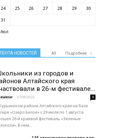
24
25
26
27
28
29
30
31
 Июл
ЛЕНТА НОВОСТЕЙ
All
Подробнее
кольники из городов и
айонов Алтайского края
частвовали в 26-м фестивале...
daktor
-
07/08/2026
0
Курьинском районе Алтайского края на базе
геря «Озеро Белое» с 29 июля по 1 августа
рошел 26‑й краевой фестиваль «Зеленые
локола». В нем...