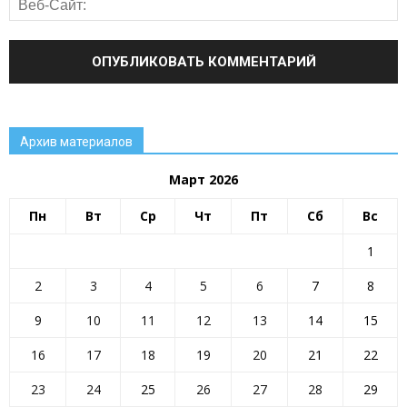
Архив материалов
Март 2026
Пн
Вт
Ср
Чт
Пт
Сб
Вс
1
All
80 лет ПОБЕДЫ
Блог
Внимание!
ГИБДД
ГО и ЧС
Госуслуги
движение первых
День Победы
2
3
4
5
6
7
8
Занятость населения
Здоровье
Инфраструктура Алтайского края
Коммуналка
Культура
Курс на ЗОЖ
молодёжь района
9
10
11
12
13
14
15
Мужской клуб
Налоговая инспекция
Наши люди
Новости газеты
Новости района
Новости районов
16
17
18
19
20
21
22
Новости региона
Образование
Общество
ОМВД
ОРГАНИЗАЦИИ РАЙОНА
Паводок
Пенсионный фонд
Преодоление
прокуратура сообщает
Прямая линия
23
24
25
26
27
28
29
Развитие АПК
Растим будущее сегодня
Росреестр
Ростелеком
Село: вектор развития