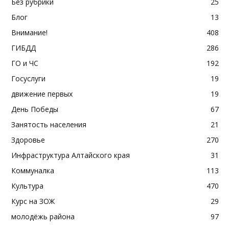
Без рубрики
25
Блог
13
Внимание!
408
ГИБДД
286
ГО и ЧС
192
Госуслуги
19
движение первых
19
День Победы
67
Занятость населения
21
Здоровье
270
Инфраструктура Алтайского края
31
Коммуналка
113
Культура
470
Курс на ЗОЖ
29
молодёжь района
97