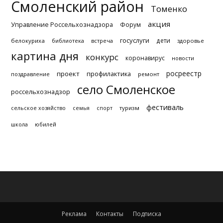
Смоленский район
Томенко
акция
Управление Россельхознадзора
Форум
госуслуги
дети
белокуриха
библиотека
встреча
здоровье
картина дня
конкурс
коронавирус
новости
росреестр
проект
профилактика
поздравление
ремонт
село Смоленское
россельхознадзор
фестиваль
туризм
сельское хозяйство
семья
спорт
школа
юбилей
Реклама
Контакты
Подписка