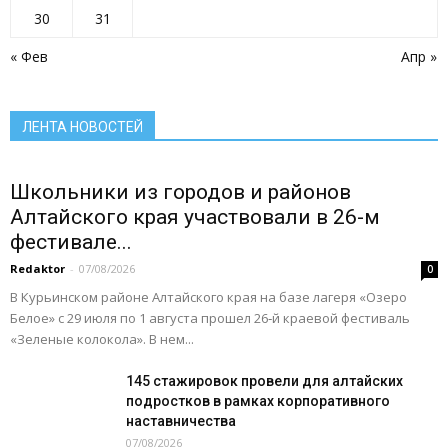
Село: вчера сегодня завтра
Село: территория развития
30
31
Село: точка притяжения
Сельское хозяйство Алтайского края
Служу России
« Фев
Апр »
Смоленский район
Смоленский районный суд
Социальная сфера Алтайского края
Социальный барометр
Спорт
Спорт - норма жизни
Туризм
Цифра
Экономика
Экономика Алтайского края
ЛЕНТА НОВОСТЕЙ
Подробнее
Школьники из городов и районов
Алтайского края участвовали в 26-м
фестивале...
Redaktor
-
07/08/2026
0
В Курьинском районе Алтайского края на базе лагеря «Озеро
Белое» с 29 июля по 1 августа прошел 26‑й краевой фестиваль
«Зеленые колокола». В нем...
145 стажировок провели для алтайских
подростков в рамках корпоративного
наставничества
07/08/2026