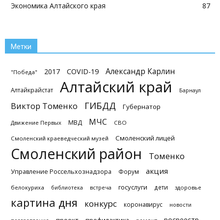
Экономика Алтайского края
87
Метки
Александр Карлин
2017
COVID-19
"Победа"
Алтайский край
Алтайкрайстат
Барнаул
ГИБДД
Виктор Томенко
Губернатор
МЧС
МВД
Движение Первых
СВО
Смоленский лицей
Смоленский краеведческий музей
Смоленский район
Томенко
акция
Управление Россельхознадзора
Форум
госуслуги
дети
белокуриха
библиотека
встреча
здоровье
картина дня
конкурс
коронавирус
новости
росреестр