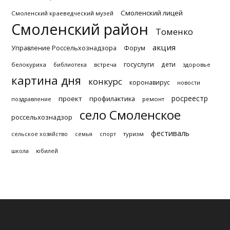
Смоленский лицей
Смоленский краеведческий музей
Смоленский район
Томенко
акция
Управление Россельхознадзора
Форум
госуслуги
дети
белокуриха
библиотека
встреча
здоровье
картина дня
конкурс
коронавирус
новости
росреестр
проект
профилактика
поздравление
ремонт
село Смоленское
россельхознадзор
фестиваль
туризм
сельское хозяйство
семья
спорт
школа
юбилей