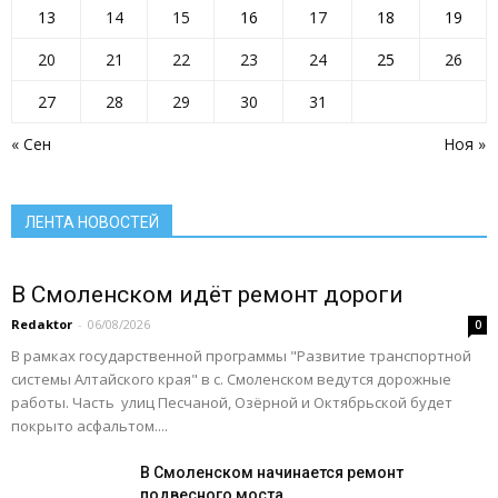
Новости газеты
Новости района
Новости районов
13
14
15
16
17
18
19
Новости региона
Образование
Общество
ОМВД
ОРГАНИЗАЦИИ РАЙОНА
Паводок
Пенсионный фонд
Преодоление
прокуратура сообщает
Прямая линия
20
21
22
23
24
25
26
Развитие АПК
Растим будущее сегодня
Росреестр
Ростелеком
Село: вектор развития
Село: вчера сегодня завтра
Село: территория развития
27
28
29
30
31
Село: точка притяжения
Сельское хозяйство Алтайского края
Служу России
« Сен
Ноя »
Смоленский район
Смоленский районный суд
Социальная сфера Алтайского края
Социальный барометр
Спорт
Спорт - норма жизни
Туризм
Цифра
Экономика
Экономика Алтайского края
ЛЕНТА НОВОСТЕЙ
Подробнее
В Смоленском идёт ремонт дороги
Redaktor
-
06/08/2026
0
В рамках государственной программы "Развитие транспортной
системы Алтайского края" в с. Смоленском ведутся дорожные
работы. Часть улиц Песчаной, Озёрной и Октябрьской будет
покрыто асфальтом....
В Смоленском начинается ремонт
подвесного моста