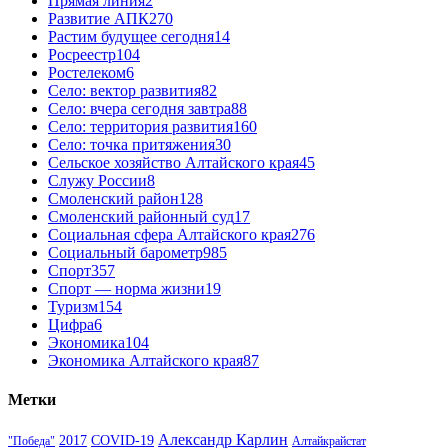
Прямая линия
2
Развитие АПК
270
Растим будущее сегодня
14
Росреестр
104
Ростелеком
6
Село: вектор развития
82
Село: вчера сегодня завтра
88
Село: территория развития
160
Село: точка притяжения
30
Сельское хозяйство Алтайского края
45
Служу России
8
Смоленский район
128
Смоленский районный суд
17
Социальная сфера Алтайского края
276
Социальный барометр
985
Спорт
357
Спорт — норма жизни
19
Туризм
154
Цифра
6
Экономика
104
Экономика Алтайского края
87
Метки
Александр Карлин
COVID-19
2017
Алтайкрайстат
"Победа"