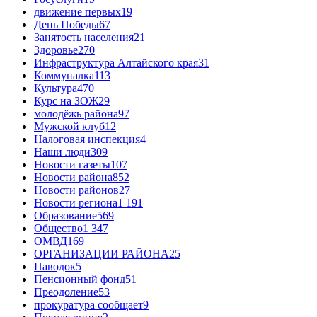
движение первых
19
День Победы
67
Занятость населения
21
Здоровье
270
Инфраструктура Алтайского края
31
Коммуналка
113
Культура
470
Курс на ЗОЖ
29
молодёжь района
97
Мужской клуб
12
Налоговая инспекция
4
Наши люди
309
Новости газеты
107
Новости района
852
Новости районов
27
Новости региона
1 191
Образование
569
Общество
1 347
ОМВД
169
ОРГАНИЗАЦИИ РАЙОНА
25
Паводок
5
Пенсионный фонд
51
Преодоление
53
прокуратура сообщает
9