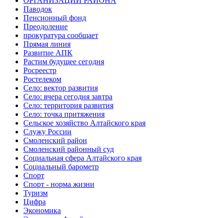
ОРГАНИЗАЦИИ РАЙОНА
Паводок
Пенсионный фонд
Преодоление
прокуратура сообщает
Прямая линия
Развитие АПК
Растим будущее сегодня
Росреестр
Ростелеком
Село: вектор развития
Село: вчера сегодня завтра
Село: территория развития
Село: точка притяжения
Сельское хозяйство Алтайского края
Служу России
Смоленский район
Смоленский районный суд
Социальная сфера Алтайского края
Социальный барометр
Спорт
Спорт - норма жизни
Туризм
Цифра
Экономика