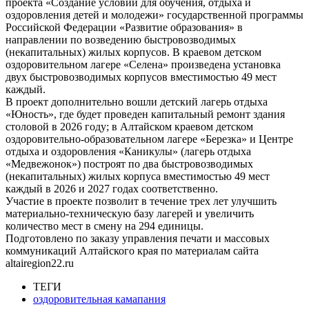
проекта «Создание условий для обучения, отдыха и
оздоровления детей и молодежи» государственной программы
Российской Федерации «Развитие образования» в
направлении по возведению быстровозводимых
(некапитальных) жилых корпусов. В краевом детском
оздоровительном лагере «Селена» произведена установка
двух быстровозводимых корпусов вместимостью 49 мест
каждый.
В проект дополнительно вошли детский лагерь отдыха
«Юность», где будет проведен капитальный ремонт здания
столовой в 2026 году; в Алтайском краевом детском
оздоровительно-образовательном лагере «Березка» и Центре
отдыха и оздоровления «Каникулы» (лагерь отдыха
«Медвежонок») построят по два быстровозводимых
(некапитальных) жилых корпуса вместимостью 49 мест
каждый в 2026 и 2027 годах соответственно.
Участие в проекте позволит в течение трех лет улучшить
материально-техническую базу лагерей и увеличить
количество мест в смену на 294 единицы.
Подготовлено по заказу управления печати и массовых
коммуникаций Алтайского края по материалам сайта
altairegion22.ru
ТЕГИ
оздоровительная камапания