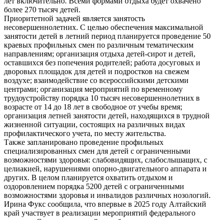
лет включительно. Всеми формами отдыха будет охвачено
более 270 тысяч детей.
Приоритетной задачей является занятость
несовершеннолетних. С целью обеспечения максимальной
занятости детей в летний период планируется проведение 50
краевых профильных смен по различным тематическим
направлениям; организация отдыха детей-сирот и детей,
оставшихся без попечения родителей; работа досуговых и
дворовых площадок для детей и подростков на свежем
воздухе; взаимодействие со всероссийскими детскими
центрами; организация мероприятий по временному
трудоустройству порядка 10 тысяч несовершеннолетних в
возрасте от 14 до 18 лет в свободное от учебы время;
организация летней занятости детей, находящихся в трудной
жизненной ситуации, состоящих на различных видах
профилактического учета, по месту жительства.
Также запланировано проведение профильных
специализированных смен для детей с ограниченными
возможностями здоровья: слабовидящих, слабослышащих, с
целиакией, нарушениями опорно-двигательного аппарата и
других. В целом планируется охватить отдыхом и
оздоровлением порядка 5200 детей с ограниченными
возможностями здоровья и инвалидов различных нозологий.
Ирина Фукс сообщила, что впервые в 2025 году Алтайский
край участвует в реализации мероприятий федерального