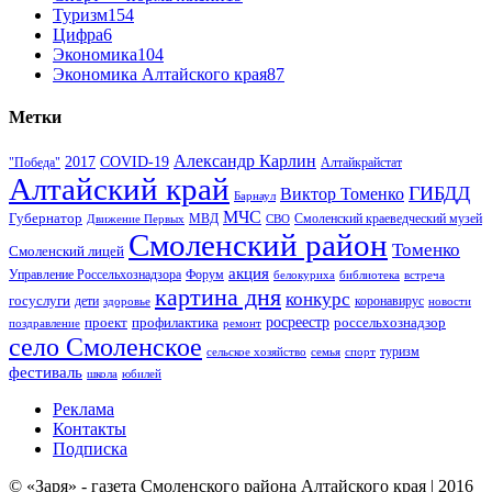
Туризм
154
Цифра
6
Экономика
104
Экономика Алтайского края
87
Метки
Александр Карлин
COVID-19
2017
Алтайкрайстат
"Победа"
Алтайский край
ГИБДД
Виктор Томенко
Барнаул
МЧС
Губернатор
МВД
Движение Первых
СВО
Смоленский краеведческий музей
Смоленский район
Томенко
Смоленский лицей
акция
Управление Россельхознадзора
Форум
белокуриха
библиотека
встреча
картина дня
конкурс
госуслуги
дети
коронавирус
здоровье
новости
проект
профилактика
росреестр
россельхознадзор
поздравление
ремонт
село Смоленское
туризм
сельское хозяйство
семья
спорт
фестиваль
школа
юбилей
Реклама
Контакты
Подписка
© «Заря» - газета Смоленского района Алтайского края | 2016