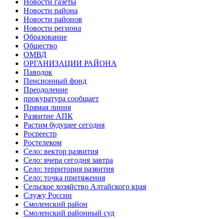
Новости газеты
Новости района
Новости районов
Новости региона
Образование
Общество
ОМВД
ОРГАНИЗАЦИИ РАЙОНА
Паводок
Пенсионный фонд
Преодоление
прокуратура сообщает
Прямая линия
Развитие АПК
Растим будущее сегодня
Росреестр
Ростелеком
Село: вектор развития
Село: вчера сегодня завтра
Село: территория развития
Село: точка притяжения
Сельское хозяйство Алтайского края
Служу России
Смоленский район
Смоленский районный суд