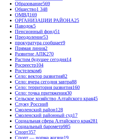
Образование
569
Общество
1 348
ОМВД
169
ОРГАНИЗАЦИИ РАЙОНА
25
Паводок
5
Пенсионный фонд
51
Преодоление
53
прокуратура сообщает
9
Прямая линия
2
Развитие АПК
270
Растим будущее сегодня
14
Росреестр
104
Ростелеком
6
Село: вектор развития
82
Село: вчера сегодня завтра
88
Село: территория развития
160
Село: точка притяжения
30
Сельское хозяйство Алтайского края
45
Служу России
8
Смоленский район
128
Смоленский районный суд
17
Социальная сфера Алтайского края
281
Социальный барометр
985
Спорт
357
Спорт — норма жизни
19