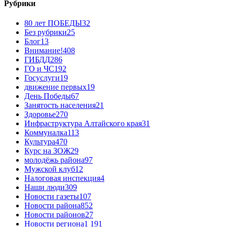
Рубрики
80 лет ПОБЕДЫ
32
Без рубрики
25
Блог
13
Внимание!
408
ГИБДД
286
ГО и ЧС
192
Госуслуги
19
движение первых
19
День Победы
67
Занятость населения
21
Здоровье
270
Инфраструктура Алтайского края
31
Коммуналка
113
Культура
470
Курс на ЗОЖ
29
молодёжь района
97
Мужской клуб
12
Налоговая инспекция
4
Наши люди
309
Новости газеты
107
Новости района
852
Новости районов
27
Новости региона
1 191