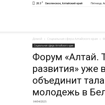
C
20.3
Пятница, Ав
Смоленское, Алтайский край
Газета
Домой
Социальная сфера Алтайского края
Ф
«Заря»
Социальная сфера Алтайского края
Форум «Алтай. 
развития» уже в
объединит тала
молодежь в Бе
04/04/2025