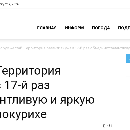
густ 7, 2026
ГЛАВНАЯ
ИНФОРМ
ПОГОДА
ПОДП
орум «Алтай. Территория развития» уже в 17-й раз объединит талантливую
Территория
 17-й раз
нтливую и яркую
локурихе
451