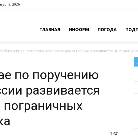
густ 8, 2026
ГЛАВНАЯ
ИНФОРМ
ПОГОДА
ПОДП
лтайском крае по поручению Президента России развивается инфраструкт
ае по поручению
сии развивается
а пограничных
ка
421