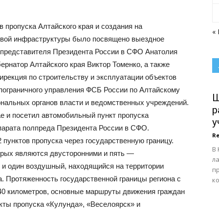
 пропуска Алтайского края и создания на
«
овой инфраструктуры было посвящено выездное
 представителя Президента России в СФО Анатолия
рнатор Алтайского края Виктор Томенко, а также
рекция по строительству и эксплуатации объектов
пограничного управления ФСБ России по Алтайскому
Ш
ональных органов власти и ведомственных учреждений.
р
е и посетил автомобильный пункт пропуска
у
парата полпреда Президента России в СФО.
Re
2 пунктов пропуска через государственную границу.
В 
орых являются двусторонними и пять —
ла
 и один воздушный, находящийся на территории
п
. Протяженность государственной границы региона с
ко
40 километров, основные маршруты движения граждан
кты пропуска «Кулунда», «Веселоярск» и