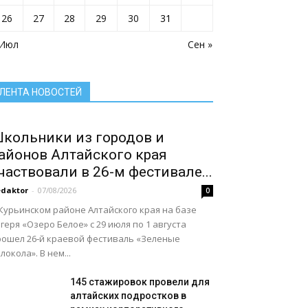
Село: точка притяжения
Сельское хозяйство Алтайского края
26
27
28
29
30
31
Служу России
Смоленский район
Смоленский районный суд
 Июл
Социальная сфера Алтайского края
Сен »
Социальный барометр
Спорт
Спорт - норма жизни
Туризм
Цифра
Экономика
Экономика Алтайского края
ЛЕНТА НОВОСТЕЙ
Подробнее
кольники из городов и
айонов Алтайского края
частвовали в 26-м фестивале...
daktor
-
07/08/2026
0
Курьинском районе Алтайского края на базе
геря «Озеро Белое» с 29 июля по 1 августа
рошел 26‑й краевой фестиваль «Зеленые
локола». В нем...
145 стажировок провели для
алтайских подростков в