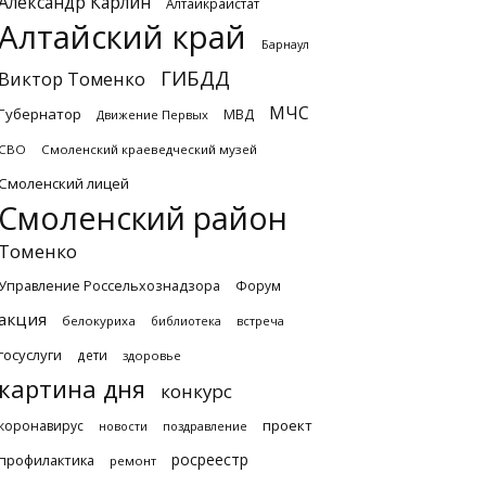
Александр Карлин
Алтайкрайстат
Алтайский край
Барнаул
ГИБДД
Виктор Томенко
МЧС
Губернатор
МВД
Движение Первых
СВО
Смоленский краеведческий музей
Смоленский лицей
Смоленский район
Томенко
Управление Россельхознадзора
Форум
акция
белокуриха
библиотека
встреча
госуслуги
дети
здоровье
картина дня
конкурс
проект
коронавирус
новости
поздравление
росреестр
профилактика
ремонт