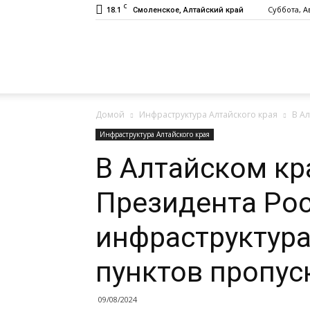
C
18.1
Суббота, Ав
Смоленское, Алтайский край
Газета
Домой
Инфраструктура Алтайского края
В А
«Заря»
Инфраструктура Алтайского края
В Алтайском кр
Президента Рос
инфраструктур
пунктов пропус
09/08/2024