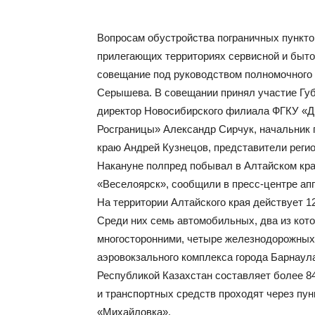
Вопросам обустройства пограничных пунктов
прилегающих территориях сервисной и быт
совещание под руководством полномочного
Серышева. В совещании принял участие Губе
директор Новосибирского филиала ФГКУ «Ди
Росграницы» Александр Сирчук, начальник 
краю Андрей Кузнецов, представители реги
Накануне полпред побывал в Алтайском кра
«Веселоярск», сообщили в пресс-центре ап
На территории Алтайского края действует 1
Среди них семь автомобильных, два из кот
многосторонними, четыре железнодорожных
аэровокзального комплекса города Барнаула
Республикой Казахстан составляет более 8
и транспортных средств проходят через пун
«Михайловка».