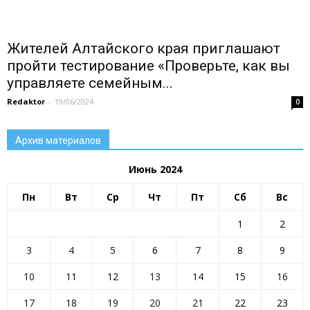
Жителей Алтайского края приглашают
пройти тестирование «Проверьте, как вы
управляете семейным...
Redaktor
-
19/06/2024
0
Архив материалов
Июнь 2024
Пн
Вт
Ср
Чт
Пт
Сб
Вс
All
80 лет ПОБЕДЫ
Блог
Внимание!
ГИБДД
ГО и ЧС
Госуслуги
движение первых
День Победы
1
2
Занятость населения
Здоровье
Инфраструктура Алтайского края
Коммуналка
Культура
Курс на ЗОЖ
молодёжь района
3
4
5
6
7
8
9
Мужской клуб
Налоговая инспекция
Наши люди
Новости газеты
Новости района
Новости районов
10
11
12
13
14
15
16
Новости региона
Образование
Общество
ОМВД
ОРГАНИЗАЦИИ РАЙОНА
Паводок
Пенсионный фонд
Преодоление
прокуратура сообщает
Прямая линия
17
18
19
20
21
22
23
Развитие АПК
Растим будущее сегодня
Росреестр