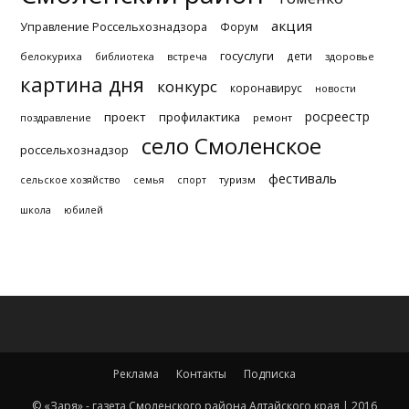
акция
Управление Россельхознадзора
Форум
госуслуги
дети
белокуриха
библиотека
встреча
здоровье
картина дня
конкурс
коронавирус
новости
росреестр
проект
профилактика
поздравление
ремонт
село Смоленское
россельхознадзор
фестиваль
туризм
сельское хозяйство
семья
спорт
школа
юбилей
Реклама
Контакты
Подписка
© «Заря» - газета Смоленского района Алтайского края | 2016