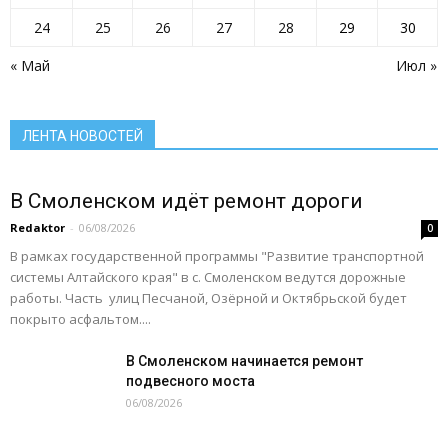
Ростелеком
Село: вектор развития
Село: вчера сегодня завтра
Село: территория развития
24
25
26
27
28
29
30
Село: точка притяжения
Сельское хозяйство Алтайского края
Служу России
« Май
Июл »
Смоленский район
Смоленский районный суд
Социальная сфера Алтайского края
Социальный барометр
Спорт
Спорт - норма жизни
Туризм
Цифра
Экономика
Экономика Алтайского края
ЛЕНТА НОВОСТЕЙ
Подробнее
В Смоленском идёт ремонт дороги
Redaktor
-
06/08/2026
0
В рамках государственной программы "Развитие транспортной
системы Алтайского края" в с. Смоленском ведутся дорожные
работы. Часть улиц Песчаной, Озёрной и Октябрьской будет
покрыто асфальтом....
В Смоленском начинается ремонт
подвесного моста
06/08/2026