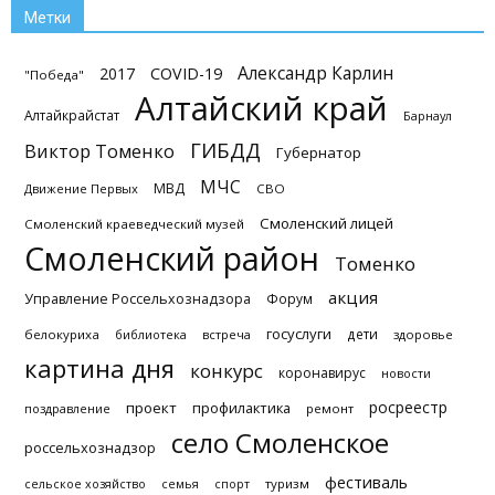
Метки
Александр Карлин
2017
COVID-19
"Победа"
Алтайский край
Алтайкрайстат
Барнаул
ГИБДД
Виктор Томенко
Губернатор
МЧС
МВД
Движение Первых
СВО
Смоленский лицей
Смоленский краеведческий музей
Смоленский район
Томенко
акция
Управление Россельхознадзора
Форум
госуслуги
дети
белокуриха
библиотека
встреча
здоровье
картина дня
конкурс
коронавирус
новости
росреестр
проект
профилактика
поздравление
ремонт
село Смоленское
россельхознадзор
фестиваль
туризм
сельское хозяйство
семья
спорт