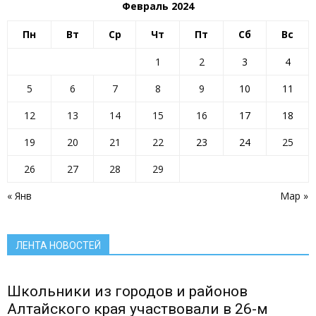
Февраль 2024
Пн
Вт
Ср
Чт
Пт
Сб
Вс
All
80 лет ПОБЕДЫ
Блог
Внимание!
ГИБДД
ГО и ЧС
Госуслуги
движение первых
День Победы
1
2
3
4
Занятость населения
Здоровье
Инфраструктура Алтайского края
Коммуналка
Культура
Курс на ЗОЖ
молодёжь района
5
6
7
8
9
10
11
Мужской клуб
Налоговая инспекция
Наши люди
Новости газеты
Новости района
Новости районов
12
13
14
15
16
17
18
Новости региона
Образование
Общество
ОМВД
ОРГАНИЗАЦИИ РАЙОНА
Паводок
Пенсионный фонд
Преодоление
прокуратура сообщает
Прямая линия
19
20
21
22
23
24
25
Развитие АПК
Растим будущее сегодня
Росреестр
Ростелеком
Село: вектор развития
Село: вчера сегодня завтра
Село: территория развития
26
27
28
29
Село: точка притяжения
Сельское хозяйство Алтайского края
Служу России
« Янв
Мар »
Смоленский район
Смоленский районный суд
Социальная сфера Алтайского края
Социальный барометр
Спорт
Спорт - норма жизни
Туризм
Цифра
Экономика
Экономика Алтайского края
ЛЕНТА НОВОСТЕЙ
Подробнее
Школьники из городов и районов
Алтайского края участвовали в 26-м