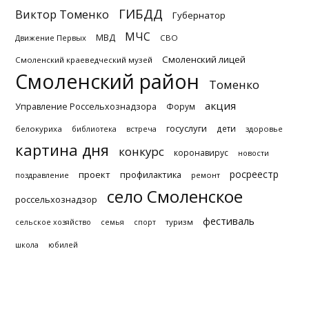
ГИБДД
Виктор Томенко
Губернатор
МЧС
МВД
Движение Первых
СВО
Смоленский лицей
Смоленский краеведческий музей
Смоленский район
Томенко
акция
Управление Россельхознадзора
Форум
госуслуги
дети
белокуриха
библиотека
встреча
здоровье
картина дня
конкурс
коронавирус
новости
росреестр
проект
профилактика
поздравление
ремонт
село Смоленское
россельхознадзор
фестиваль
туризм
сельское хозяйство
семья
спорт
школа
юбилей