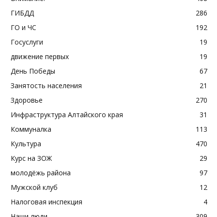
ГИБДД
286
ГО и ЧС
192
Госуслуги
19
движение первых
19
День Победы
67
Занятость населения
21
Здоровье
270
Инфраструктура Алтайского края
31
Коммуналка
113
Культура
470
Курс на ЗОЖ
29
молодёжь района
97
Мужской клуб
12
Налоговая инспекция
4
Наши люди
309