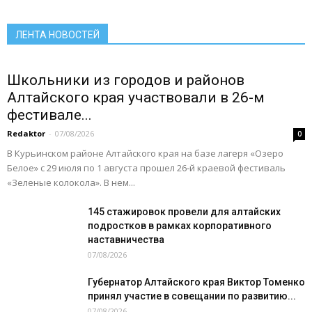
Спорт
Спорт - норма жизни
Туризм
Цифра
Экономика
Экономика Алтайского края
ЛЕНТА НОВОСТЕЙ
Подробнее
Школьники из городов и районов
Алтайского края участвовали в 26-м
фестивале...
Redaktor
-
07/08/2026
0
В Курьинском районе Алтайского края на базе лагеря «Озеро
Белое» с 29 июля по 1 августа прошел 26‑й краевой фестиваль
«Зеленые колокола». В нем...
145 стажировок провели для алтайских
подростков в рамках корпоративного
наставничества
07/08/2026
Губернатор Алтайского края Виктор Томенко
принял участие в совещании по развитию...
07/08/2026