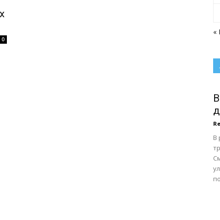
х
«
0
В
д
Re
В
тр
С
у
по