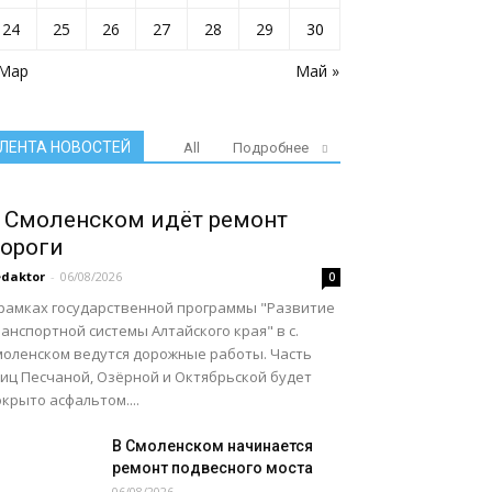
24
25
26
27
28
29
30
 Мар
Май »
ЛЕНТА НОВОСТЕЙ
All
Подробнее
 Смоленском идёт ремонт
ороги
daktor
-
06/08/2026
0
 рамках государственной программы "Развитие
анспортной системы Алтайского края" в с.
моленском ведутся дорожные работы. Часть
лиц Песчаной, Озёрной и Октябрьской будет
крыто асфальтом....
В Смоленском начинается
ремонт подвесного моста
06/08/2026