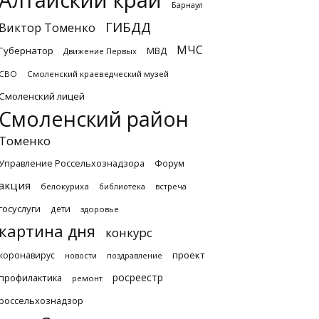
Алтайский край
Барнаул
ГИБДД
Виктор Томенко
МЧС
Губернатор
МВД
Движение Первых
СВО
Смоленский краеведческий музей
Смоленский лицей
Смоленский район
Томенко
Управление Россельхознадзора
Форум
акция
белокуриха
библиотека
встреча
госуслуги
дети
здоровье
картина дня
конкурс
проект
коронавирус
новости
поздравление
росреестр
профилактика
ремонт
россельхознадзор