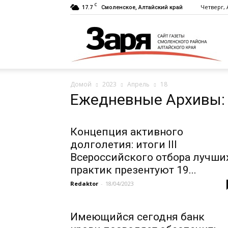
C
17.7
Четверг, 
Смоленское, Алтайский край
Г
Домой
2023
Апрель
18
«
Ежедневные Архивы: 
Концепция активного
долголетия: итоги III
Всероссийского отбора лучши
практик презентуют 19...
Redaktor
-
18/04/2023
Имеющийся сегодня банк