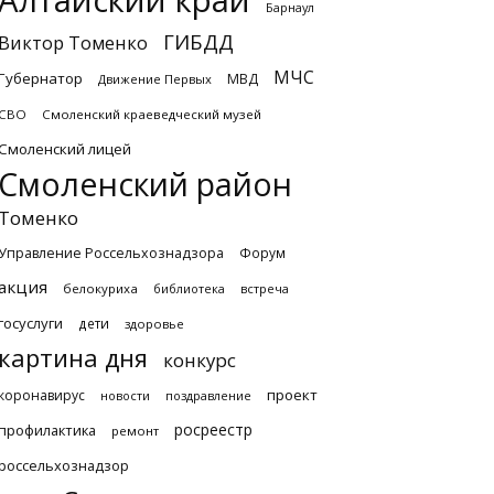
Алтайский край
Барнаул
ГИБДД
Виктор Томенко
МЧС
Губернатор
МВД
Движение Первых
СВО
Смоленский краеведческий музей
Смоленский лицей
Смоленский район
Томенко
Управление Россельхознадзора
Форум
акция
белокуриха
библиотека
встреча
госуслуги
дети
здоровье
картина дня
конкурс
проект
коронавирус
новости
поздравление
росреестр
профилактика
ремонт
россельхознадзор