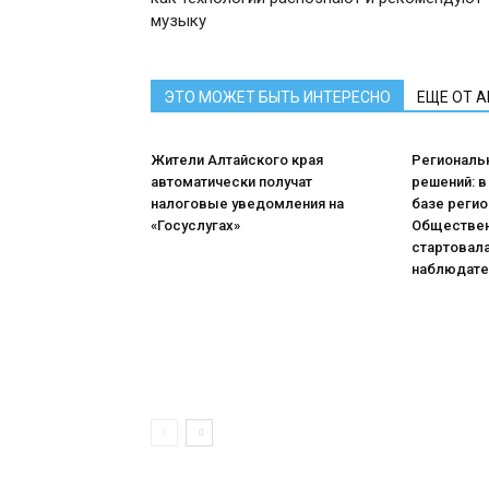
музыку
ЭТО МОЖЕТ БЫТЬ ИНТЕРЕСНО
ЕЩЕ ОТ 
Жители Алтайского края
Региональ
автоматически получат
решений: в
налоговые уведомления на
базе реги
«Госуслугах»
Обществен
стартовала
наблюдате