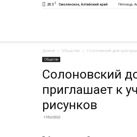
C
20.3
Пятница, Ав
Смоленское, Алтайский край
Газета
Домой
Общество
Солоновский дом культуры 
«Заря»
Общество
Солоновский д
приглашает к у
рисунков
17/02/2022