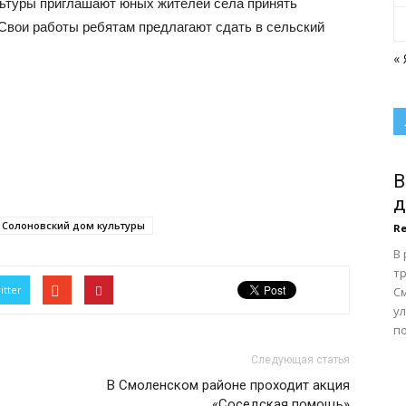
льтуры приглашают юных жителей села принять
 Свои работы ребятам предлагают сдать в сельский
« 
В
д
Солоновский дом культуры
Re
В
тр
itter
С
у
по
Следующая статья
В Смоленском районе проходит акция
«Соседская помощь»