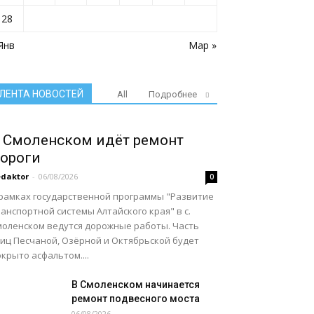
28
Янв
Мар »
ЛЕНТА НОВОСТЕЙ
All
Подробнее
 Смоленском идёт ремонт
ороги
daktor
-
06/08/2026
0
 рамках государственной программы "Развитие
анспортной системы Алтайского края" в с.
моленском ведутся дорожные работы. Часть
лиц Песчаной, Озёрной и Октябрьской будет
крыто асфальтом....
В Смоленском начинается
ремонт подвесного моста
06/08/2026