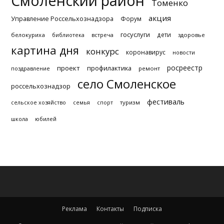
Смоленский район
Томенко
акция
Управление Россельхознадзора
Форум
госуслуги
дети
белокуриха
библиотека
встреча
здоровье
картина дня
конкурс
коронавирус
новости
росреестр
проект
профилактика
поздравление
ремонт
село Смоленское
россельхознадзор
фестиваль
туризм
сельское хозяйство
семья
спорт
школа
юбилей
Реклама
Контакты
Подписка