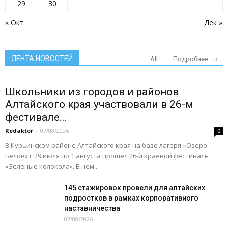
29
30
« Окт
Дек »
ЛЕНТА НОВОСТЕЙ
All
Подробнее
Школьники из городов и районов
Алтайского края участвовали в 26-м
фестивале...
Redaktor
-
07/08/2026
0
В Курьинском районе Алтайского края на базе лагеря «Озеро
Белое» с 29 июля по 1 августа прошел 26‑й краевой фестиваль
«Зеленые колокола». В нем...
145 стажировок провели для алтайских
подростков в рамках корпоративного
наставничества
07/08/2026