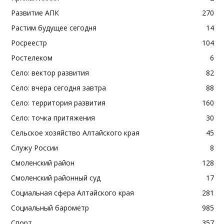
Развитие АПК
270
Растим будущее сегодня
14
Росреестр
104
Ростелеком
6
Село: вектор развития
82
Село: вчера сегодня завтра
88
Село: территория развития
160
Село: точка притяжения
30
Сельское хозяйство Алтайского края
45
Служу России
8
Смоленский район
128
Смоленский районный суд
17
Социальная сфера Алтайского края
281
Социальный барометр
985
Спорт
357