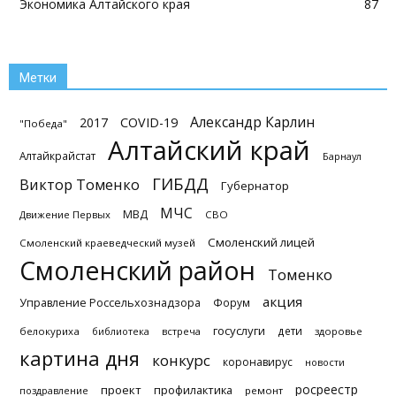
Экономика Алтайского края
87
Метки
Александр Карлин
2017
COVID-19
"Победа"
Алтайский край
Алтайкрайстат
Барнаул
ГИБДД
Виктор Томенко
Губернатор
МЧС
МВД
Движение Первых
СВО
Смоленский лицей
Смоленский краеведческий музей
Смоленский район
Томенко
акция
Управление Россельхознадзора
Форум
госуслуги
дети
белокуриха
библиотека
встреча
здоровье
картина дня
конкурс
коронавирус
новости
росреестр
проект
профилактика
поздравление
ремонт