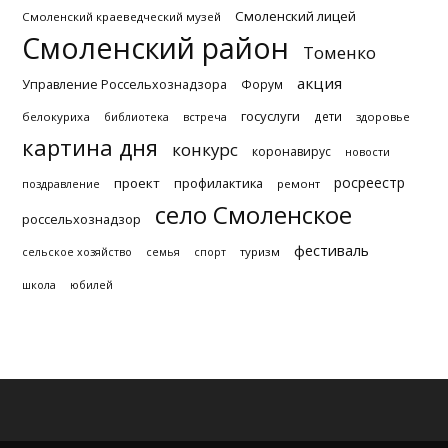
Смоленский лицей
Смоленский краеведческий музей
Смоленский район
Томенко
акция
Управление Россельхознадзора
Форум
госуслуги
дети
белокуриха
библиотека
встреча
здоровье
картина дня
конкурс
коронавирус
новости
росреестр
проект
профилактика
поздравление
ремонт
село Смоленское
россельхознадзор
фестиваль
туризм
сельское хозяйство
семья
спорт
школа
юбилей