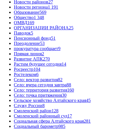
Новости районов
27
Новости региона
1 191
Образование
569
Общество
1 348
ОМВД
169
ОРГАНИЗАЦИИ РАЙОНА
25
Паводок
5
Пенсионный фонд
51
Преодоление
53
прокуратура сообщает
9
Прямая линия
2
Развитие АПК
270
Растим будущее сегодня
14
Росреестр
104
Ростелеком
6
Село: вектор развития
82
Село: вчера сегодня завтра
88
Село: территория развития
160
Село: точка притяжения
30
Сельское хозяйство Алтайского края
45
Служу России
8
Смоленский район
128
Смоленский районный суд
17
Социальная сфера Алтайского края
281
Социальный барометр
985