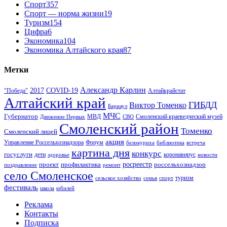
Спорт
357
Спорт — норма жизни
19
Туризм
154
Цифра
6
Экономика
104
Экономика Алтайского края
87
Метки
Александр Карлин
COVID-19
2017
Алтайкрайстат
"Победа"
Алтайский край
ГИБДД
Виктор Томенко
Барнаул
МЧС
Губернатор
МВД
Движение Первых
СВО
Смоленский краеведческий музей
Смоленский район
Томенко
Смоленский лицей
акция
Управление Россельхознадзора
Форум
белокуриха
библиотека
встреча
картина дня
конкурс
госуслуги
дети
коронавирус
здоровье
новости
проект
профилактика
росреестр
россельхознадзор
поздравление
ремонт
село Смоленское
туризм
сельское хозяйство
семья
спорт
фестиваль
школа
юбилей
Реклама
Контакты
Подписка