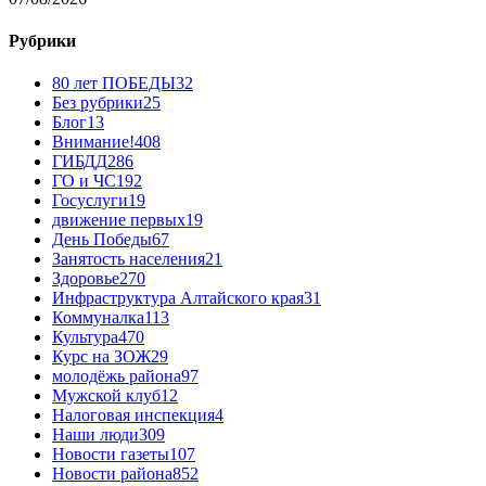
Рубрики
80 лет ПОБЕДЫ
32
Без рубрики
25
Блог
13
Внимание!
408
ГИБДД
286
ГО и ЧС
192
Госуслуги
19
движение первых
19
День Победы
67
Занятость населения
21
Здоровье
270
Инфраструктура Алтайского края
31
Коммуналка
113
Культура
470
Курс на ЗОЖ
29
молодёжь района
97
Мужской клуб
12
Налоговая инспекция
4
Наши люди
309
Новости газеты
107
Новости района
852