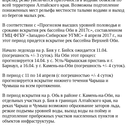
всей территории Алтайского края. Возможны подтопление
пониженных мест рельефа местности талыми водами и выход
из берегов малых рек.
В соответствии с «Прогнозом высших уровней половодья и
сроками вскрытия рек бассейна Оби в 2017г.», составленном
ГМЦ ФГБУ «Западно-Сибирское УГМС» 4 апреля 2017 г., на
этот период придется вскрытие рек бассейна Верхней Оби.
Начало ледохода на р. Бия у г. Бийск ожидается 11.04.
(погрешность +/- 3 суток). На Оби этот процесс
прогнозируется 14.04. у с. Усть-Чарышская пристань и г.
Барнаул, а 16.04. у г. Камень-на-Оби (погрешность +/- 4 суток).
В период с 11 по 14 апреля (с погрешностью +/- 4 суток)
прогнозируется вскрытие нижнего течения Чарыша и
Чумыша на всем протяжении.
В период вскрытия на р. Обь в районе г. Камень-на-Оби, на
отдельных участках р. Бия в границах Алтайского края, на
реках Чарыш и Чумыш возможно образование заторов льда,
резкие подъемы уровней воды, выход воды на пойму и
подтопление прибрежных участков населенных пунктов и
объектов инфраструктуры.