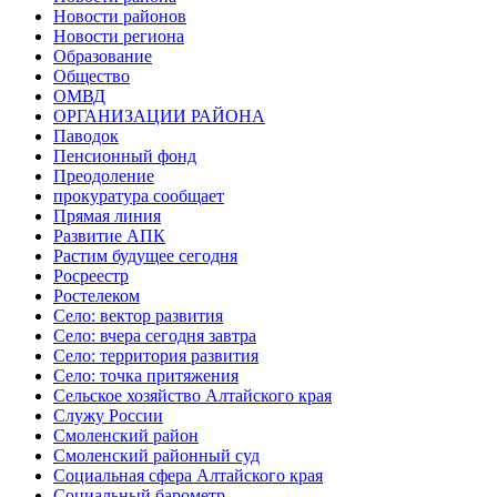
Новости районов
Новости региона
Образование
Общество
ОМВД
ОРГАНИЗАЦИИ РАЙОНА
Паводок
Пенсионный фонд
Преодоление
прокуратура сообщает
Прямая линия
Развитие АПК
Растим будущее сегодня
Росреестр
Ростелеком
Село: вектор развития
Село: вчера сегодня завтра
Село: территория развития
Село: точка притяжения
Сельское хозяйство Алтайского края
Служу России
Смоленский район
Смоленский районный суд
Социальная сфера Алтайского края
Социальный барометр