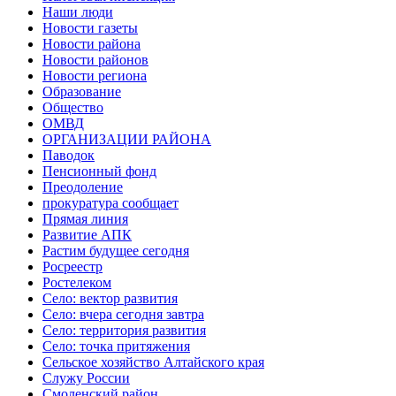
Наши люди
Новости газеты
Новости района
Новости районов
Новости региона
Образование
Общество
ОМВД
ОРГАНИЗАЦИИ РАЙОНА
Паводок
Пенсионный фонд
Преодоление
прокуратура сообщает
Прямая линия
Развитие АПК
Растим будущее сегодня
Росреестр
Ростелеком
Село: вектор развития
Село: вчера сегодня завтра
Село: территория развития
Село: точка притяжения
Сельское хозяйство Алтайского края
Служу России
Смоленский район