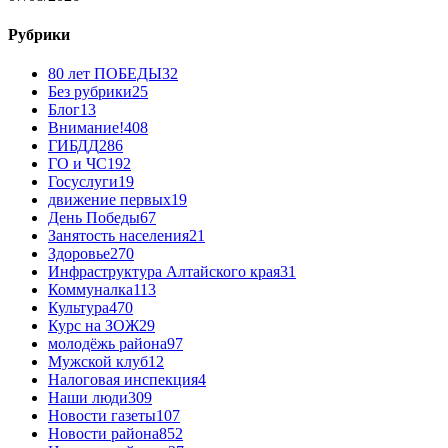
Рубрики
80 лет ПОБЕДЫ
32
Без рубрики
25
Блог
13
Внимание!
408
ГИБДД
286
ГО и ЧС
192
Госуслуги
19
движение первых
19
День Победы
67
Занятость населения
21
Здоровье
270
Инфраструктура Алтайского края
31
Коммуналка
113
Культура
470
Курс на ЗОЖ
29
молодёжь района
97
Мужской клуб
12
Налоговая инспекция
4
Наши люди
309
Новости газеты
107
Новости района
852