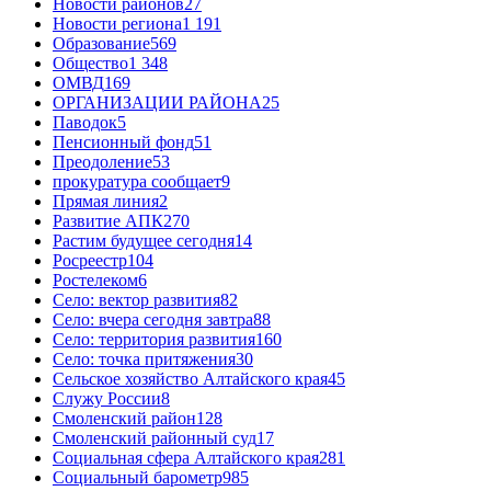
Новости районов
27
Новости региона
1 191
Образование
569
Общество
1 348
ОМВД
169
ОРГАНИЗАЦИИ РАЙОНА
25
Паводок
5
Пенсионный фонд
51
Преодоление
53
прокуратура сообщает
9
Прямая линия
2
Развитие АПК
270
Растим будущее сегодня
14
Росреестр
104
Ростелеком
6
Село: вектор развития
82
Село: вчера сегодня завтра
88
Село: территория развития
160
Село: точка притяжения
30
Сельское хозяйство Алтайского края
45
Служу России
8
Смоленский район
128
Смоленский районный суд
17
Социальная сфера Алтайского края
281
Социальный барометр
985