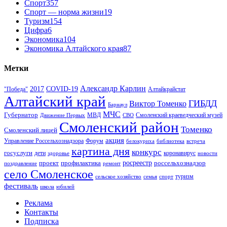
Спорт
357
Спорт — норма жизни
19
Туризм
154
Цифра
6
Экономика
104
Экономика Алтайского края
87
Метки
Александр Карлин
COVID-19
2017
Алтайкрайстат
"Победа"
Алтайский край
ГИБДД
Виктор Томенко
Барнаул
МЧС
Губернатор
МВД
Движение Первых
СВО
Смоленский краеведческий музей
Смоленский район
Томенко
Смоленский лицей
акция
Управление Россельхознадзора
Форум
белокуриха
библиотека
встреча
картина дня
конкурс
госуслуги
дети
коронавирус
здоровье
новости
проект
профилактика
росреестр
россельхознадзор
поздравление
ремонт
село Смоленское
туризм
сельское хозяйство
семья
спорт
фестиваль
школа
юбилей
Реклама
Контакты
Подписка