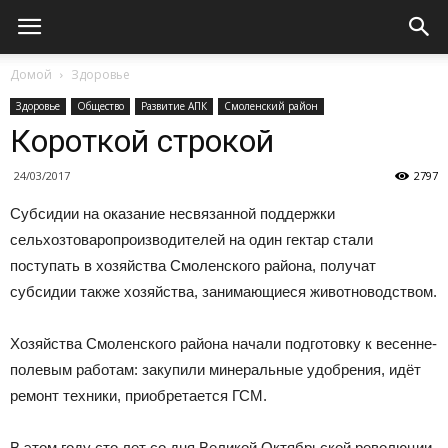
Домой
Здоровье
Здоровье
Общество
Развитие АПК
Смоленский район
Короткой строкой
24/03/2017
2797
Субсидии на оказание несвязанной поддержки
сельхозтоваропроизводителей на один гектар стали
поступать в хозяйства Смоленского района, получат
субсидии также хозяйства, занимающиеся животноводством.
Хозяйства Смоленского района начали подготовку к весенне-
полевым работам: закупили минеральные удобрения, идёт
ремонт техники, приобретается ГСМ.
В этом году сто лет со дня Великой Октябрьской революции.