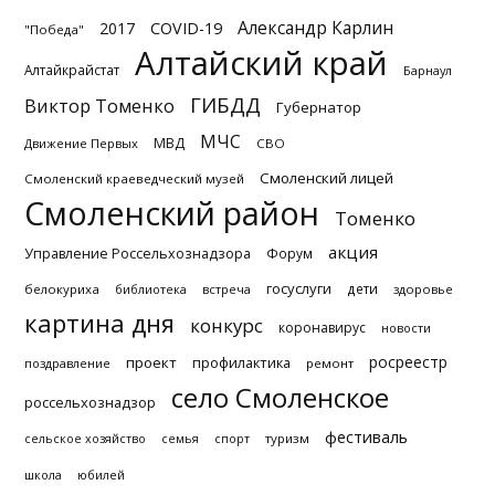
Александр Карлин
2017
COVID-19
"Победа"
Алтайский край
Алтайкрайстат
Барнаул
ГИБДД
Виктор Томенко
Губернатор
МЧС
МВД
Движение Первых
СВО
Смоленский лицей
Смоленский краеведческий музей
Смоленский район
Томенко
акция
Управление Россельхознадзора
Форум
госуслуги
дети
белокуриха
библиотека
встреча
здоровье
картина дня
конкурс
коронавирус
новости
росреестр
проект
профилактика
поздравление
ремонт
село Смоленское
россельхознадзор
фестиваль
туризм
сельское хозяйство
семья
спорт
школа
юбилей