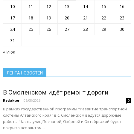
Инфраструктура Алтайского края
Коммуналка
Культура
Курс на ЗОЖ
молодёжь района
10
11
12
13
14
15
16
Мужской клуб
Налоговая инспекция
Наши люди
Новости газеты
Новости района
Новости районов
17
18
19
20
21
22
23
Новости региона
Образование
Общество
ОМВД
ОРГАНИЗАЦИИ РАЙОНА
Паводок
Пенсионный фонд
Преодоление
прокуратура сообщает
Прямая линия
24
25
26
27
28
29
30
Развитие АПК
Растим будущее сегодня
Росреестр
Ростелеком
Село: вектор развития
Село: вчера сегодня завтра
Село: территория развития
31
Село: точка притяжения
Сельское хозяйство Алтайского края
Служу России
« Июл
Смоленский район
Смоленский районный суд
Социальная сфера Алтайского края
Социальный барометр
Спорт
Спорт - норма жизни
Туризм
Цифра
Экономика
Экономика Алтайского края
ЛЕНТА НОВОСТЕЙ
Подробнее
В Смоленском идёт ремонт дороги
Redaktor
-
06/08/2026
0
В рамках государственной программы "Развитие транспортной
системы Алтайского края" в с. Смоленском ведутся дорожные
работы. Часть улиц Песчаной, Озёрной и Октябрьской будет
покрыто асфальтом....