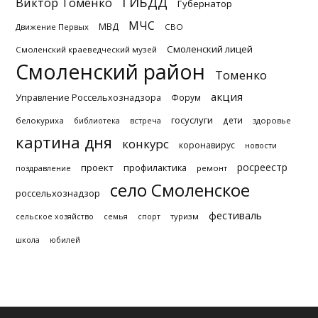
ГИБДД
Виктор Томенко
Губернатор
МЧС
МВД
Движение Первых
СВО
Смоленский лицей
Смоленский краеведческий музей
Смоленский район
Томенко
акция
Управление Россельхознадзора
Форум
госуслуги
дети
белокуриха
библиотека
встреча
здоровье
картина дня
конкурс
коронавирус
новости
росреестр
проект
профилактика
поздравление
ремонт
село Смоленское
россельхознадзор
фестиваль
туризм
сельское хозяйство
семья
спорт
школа
юбилей