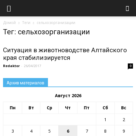
Домой
Теги
сельхозорганизации
Тег: сельхозорганизации
Ситуация в животноводстве Алтайского
края стабилизируется
Redaktor
-
26/04/2017
0
Архив материалов
Август 2026
Пн
Вт
Ср
Чт
Пт
Сб
Вс
1
2
All
80 лет ПОБЕДЫ
Блог
Внимание!
ГИБДД
ГО и ЧС
Госуслуги
движение первых
День Победы
3
4
5
6
7
8
9
Занятость населения
Здоровье