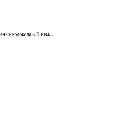
еные колокола». В нем...