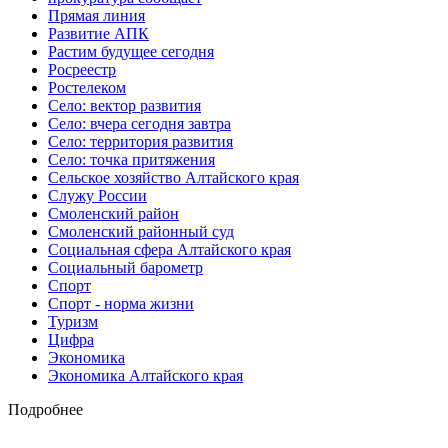
Прямая линия
Развитие АПК
Растим будущее сегодня
Росреестр
Ростелеком
Село: вектор развития
Село: вчера сегодня завтра
Село: территория развития
Село: точка притяжения
Сельское хозяйство Алтайского края
Служу России
Смоленский район
Смоленский районный суд
Социальная сфера Алтайского края
Социальный барометр
Спорт
Спорт - норма жизни
Туризм
Цифра
Экономика
Экономика Алтайского края
Подробнее