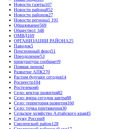
Новости газеты
107
Новости района
852
Новости районов
27
Новости региона
1 191
Образование
569
Общество
1 348
ОМВД
169
ОРГАНИЗАЦИИ РАЙОНА
25
Паводок
5
Пенсионный фонд
51
Преодоление
53
прокуратура сообщает
9
Прямая линия
2
Развитие АПК
270
Растим будущее сегодня
14
Росреестр
104
Ростелеком
6
Село: вектор развития
82
Село: вчера сегодня завтра
88
Село: территория развития
160
Село: точка притяжения
30
Сельское хозяйство Алтайского края
45
Служу России
8
Смоленский район
128
Смоленский районный суд
17