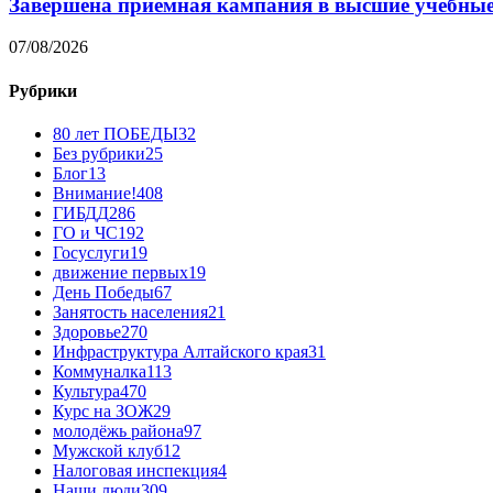
Завершена приемная кампания в высшие учебные
07/08/2026
Рубрики
80 лет ПОБЕДЫ
32
Без рубрики
25
Блог
13
Внимание!
408
ГИБДД
286
ГО и ЧС
192
Госуслуги
19
движение первых
19
День Победы
67
Занятость населения
21
Здоровье
270
Инфраструктура Алтайского края
31
Коммуналка
113
Культура
470
Курс на ЗОЖ
29
молодёжь района
97
Мужской клуб
12
Налоговая инспекция
4
Наши люди
309