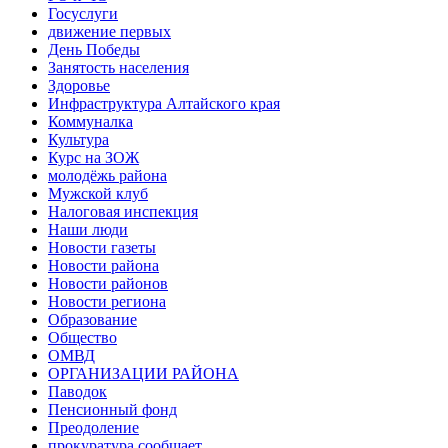
Госуслуги
движение первых
День Победы
Занятость населения
Здоровье
Инфраструктура Алтайского края
Коммуналка
Культура
Курс на ЗОЖ
молодёжь района
Мужской клуб
Налоговая инспекция
Наши люди
Новости газеты
Новости района
Новости районов
Новости региона
Образование
Общество
ОМВД
ОРГАНИЗАЦИИ РАЙОНА
Паводок
Пенсионный фонд
Преодоление
прокуратура сообщает