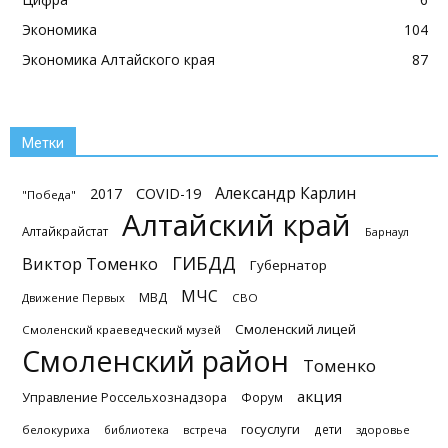
Экономика
104
Экономика Алтайского края
87
Метки
Александр Карлин
2017
COVID-19
"Победа"
Алтайский край
Алтайкрайстат
Барнаул
ГИБДД
Виктор Томенко
Губернатор
МЧС
МВД
Движение Первых
СВО
Смоленский лицей
Смоленский краеведческий музей
Смоленский район
Томенко
акция
Управление Россельхознадзора
Форум
госуслуги
дети
белокуриха
библиотека
встреча
здоровье