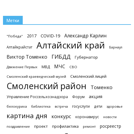
Метки
Александр Карлин
2017
COVID-19
"Победа"
Алтайский край
Алтайкрайстат
Барнаул
ГИБДД
Виктор Томенко
Губернатор
МЧС
МВД
Движение Первых
СВО
Смоленский лицей
Смоленский краеведческий музей
Смоленский район
Томенко
акция
Управление Россельхознадзора
Форум
госуслуги
дети
белокуриха
библиотека
встреча
здоровье
картина дня
конкурс
коронавирус
новости
росреестр
проект
профилактика
поздравление
ремонт