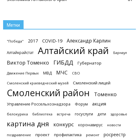
Метки
Александр Карлин
2017
COVID-19
"Победа"
Алтайский край
Алтайкрайстат
Барнаул
ГИБДД
Виктор Томенко
Губернатор
МЧС
МВД
Движение Первых
СВО
Смоленский лицей
Смоленский краеведческий музей
Смоленский район
Томенко
акция
Управление Россельхознадзора
Форум
госуслуги
дети
белокуриха
библиотека
встреча
здоровье
картина дня
конкурс
коронавирус
новости
росреестр
проект
профилактика
поздравление
ремонт